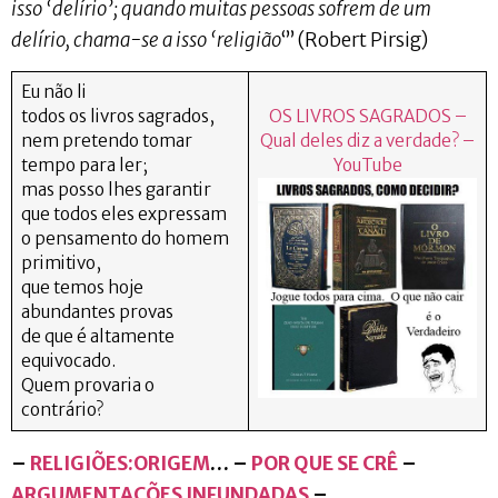
isso ‘delírio’; quando muitas pessoas sofrem de um
delírio, chama-se a isso ‘religião
‘” (Robert Pirsig)
Eu não li
todos os livros sagrados,
OS LIVROS SAGRADOS –
nem pretendo tomar
Qual deles diz a verdade? –
tempo para ler;
YouTube
mas posso lhes garantir
que todos eles expressam
o pensamento do homem
primitivo,
que temos hoje
abundantes provas
de que é altamente
equivocado.
Quem provaria o
contrário?
–
RELIGIÕES:ORIGEM
… –
POR QUE SE CRÊ
–
ARGUMENTAÇÕES INFUNDADAS
–