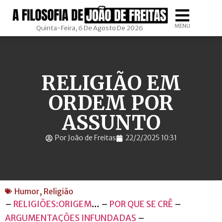
MENU
Quinta-Feira, 6 De Agosto De 2026
RELIGIÃO EM
ORDEM POR
ASSUNTO
Por João de Freitas
22/2/2025 10:31
Humor
,
Religião
–
RELIGIÕES:ORIGEM
… –
POR QUE SE CRÊ
–
ARGUMENTAÇÕES INFUNDADAS
–