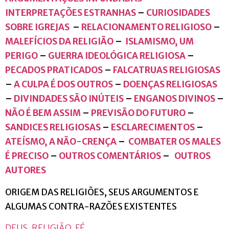
INTERPRETAÇÕES ESTRANHAS
–
CURIOSIDADES
SOBRE IGREJAS
–
RELACIONAMENTO RELIGIOSO
–
MALEFÍCIOS DA RELIGIÃO
–
ISLAMISMO, UM
PERIGO
–
GUERRA IDEOLÓGICA RELIGIOSA
–
PECADOS PRATICADOS
–
FALCATRUAS RELIGIOSAS
–
A CULPA É DOS OUTROS
–
DOENÇAS RELIGIOSAS
–
DIVINDADES SÃO INÚTEIS
–
ENGANOS DIVINOS
–
NÃO É BEM ASSIM
–
PREVISÃO DO FUTURO
–
SANDICES RELIGIOSAS
–
ESCLARECIMENTOS
–
ATEÍSMO, A NÃO-CRENÇA
–
COMBATER OS MALES
É PRECISO
–
OUTROS COMENTÁRIOS
–
OUTROS
AUTORES
ORIGEM DAS RELIGIÕES, SEUS ARGUMENTOS E
ALGUMAS CONTRA-RAZÕES EXISTENTES
DEUS, RELIGIÃO, FÉ