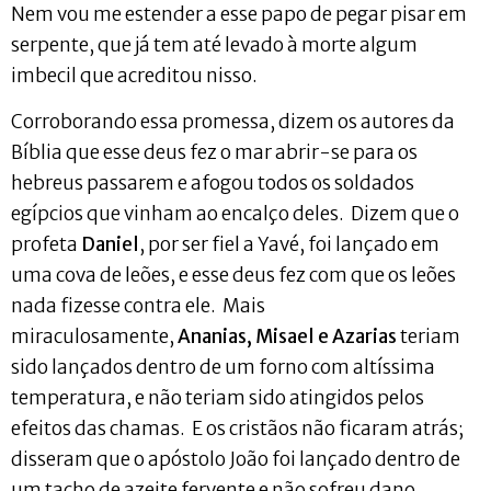
Nem vou me estender a esse papo de pegar pisar em
serpente, que já tem até levado à morte algum
imbecil que acreditou nisso.
Corroborando essa promessa, dizem os autores da
Bíblia que esse deus fez o mar abrir-se para os
hebreus passarem e afogou todos os soldados
egípcios que vinham ao encalço deles. Dizem que o
profeta
Daniel
, por ser fiel a Yavé, foi lançado em
uma cova de leões, e esse deus fez com que os leões
nada fizesse contra ele. Mais
miraculosamente,
Ananias, Misael e Azarias
teriam
sido lançados dentro de um forno com altíssima
temperatura, e não teriam sido atingidos pelos
efeitos das chamas. E os cristãos não ficaram atrás;
disseram que o apóstolo João foi lançado dentro de
um tacho de azeite fervente e não sofreu dano