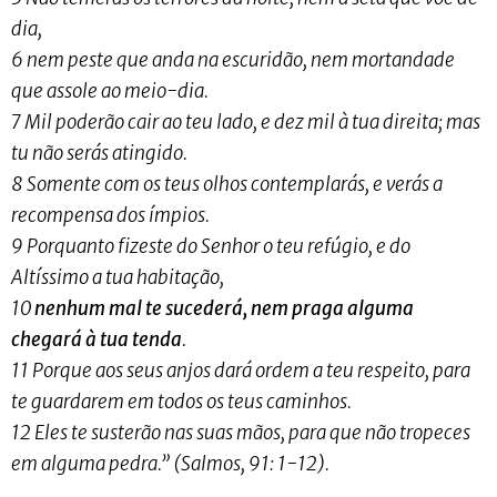
dia,
6 nem peste que anda na escuridão, nem mortandade
que assole ao meio-dia.
7 Mil poderão cair ao teu lado, e dez mil à tua direita; mas
tu não serás atingido.
8 Somente com os teus olhos contemplarás, e verás a
recompensa dos ímpios.
9 Porquanto fizeste do Senhor o teu refúgio, e do
Altíssimo a tua habitação,
10
nenhum mal te sucederá, nem praga alguma
chegará à tua tenda
.
11 Porque aos seus anjos dará ordem a teu respeito, para
te guardarem em todos os teus caminhos.
12 Eles te susterão nas suas mãos, para que não tropeces
em alguma pedra.” (Salmos, 91: 1-12).