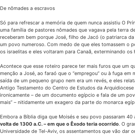
De nômades a escravos
Só para refrescar a memória de quem nunca assistiu O Prín
uma família de pastores nômades que vagava pela terra de 
receberam bem porque José, filho de Jacó (o patriarca da 
um povo numeroso. Com medo de que eles tomassem o poder
os israelitas e eles voltaram para Canaã, exterminando os 
Acontece que esse roteiro parece ter mais furos que um q
menção a José, ao faraó que o “empregou” ou à fuga em ma
saída de um pequeno grupo nem era um revés, e eles relat
Antigo Testamento do Centro de Estudos da Arquidiocese d
ironicamente – de um documento egípcio e fala de um povo
mais” – nitidamente um exagero da parte do monarca egípci
Embora a Bíblia diga que Moisés e seu povo passaram 40 
volta de 1300 a.C. – em que o Êxodo teria ocorrido
. O gr
Universidade de Tel-Aviv, os assentamentos que vão dar 