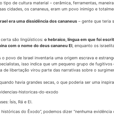
tipo de cultura material – cerâmica, ferramentas, maneira 
ssas cidades, os cananeus, eram um povo inimigo e totalment
Israel era uma dissidência dos cananeus
– gente que teria 
certa são lingüísticos:
o hebraico, língua em que foi escr
mina com o nome do deus cananeu El
, enquanto os israelit
 o povo de Israel inventaria uma origem escrava e estrange
cialistas, isso indica que um pequeno grupo de fugitivos 
a de libertação virou parte das narrativas sobre o surgimen
 quando havia grandes secas, o que poderia ser uma inspir
evidencias-historicas-do-exodo
s: Ísis, Rá e El.
s históricas do Êxodo”, podemos dizer “nenhuma evidência