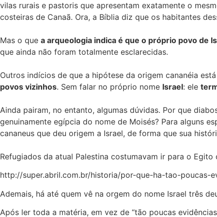
vilas rurais e pastoris que apresentam exatamente o mesmo 
costeiras de Canaã. Ora, a Bíblia diz que os habitantes de
Mas o que
a arqueologia indica é que o próprio povo de 
que ainda não foram totalmente esclarecidas.
Outros indícios de que a hipótese da origem cananéia está 
povos vizinhos
. Sem falar no próprio nome
Israel
: ele
ter
Ainda pairam, no entanto, algumas dúvidas. Por que diabos
genuinamente egípcia do nome de Moisés? Para alguns espe
cananeus que deu origem a Israel, de forma que sua históri
Refugiados da atual Palestina costumavam ir para o Egito
http://super.abril.com.br/historia/por-que-ha-tao-poucas-
Ademais, há até quem vê na orgem do nome Israel três deuse
Após ler toda a matéria, em vez de “tão poucas evidência