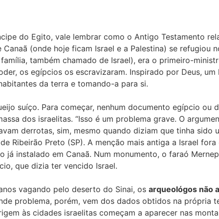
cipe do Egito, vale lembrar como o Antigo Testamento rela
Canaã (onde hoje ficam Israel e a Palestina) se refugiou 
família, também chamado de Israel), era o primeiro-minist
, os egípcios os escravizaram. Inspirado por Deus, um lí
habitantes da terra e tomando-a para si.
ueijo suíço. Para começar, nenhum documento egípcio ou d
ssa dos israelitas. “Isso é um problema grave. O argument
avam derrotas, sim, mesmo quando diziam que tinha sido um
e Ribeirão Preto (SP). A menção mais antiga a Israel fora
 já instalado em Canaã. Num monumento, o faraó Merneptah
o, que dizia ter vencido Israel.
anos vagando pelo deserto do Sinai, os
arqueológos não a
ande problema, porém, vem dos dados obtidos na própria te
origem às cidades israelitas começam a aparecer nas mont