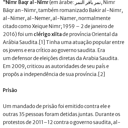
“Nimr Baqr al-Nimr
(em árabe: نمر باقر النمر, Nimr
Bāqr an-Nimr, também romanizado Bakir al-Nimr,
al-Nimer, al-Nemer, al-Namer, normalmente
citado como Xeique Nimr; 1959 – 2 de janeiro de
2016) foi um
clérigo xiita
de província Oriental da
Arábia Saudita.[1] Tinha uma atuação popular entre
os jovens e era crítico ao governo saudita. Era
um defensor de eleições diretas da Arabia Saudita.
Em 2009, criticou as autoridades de seu país e
propôs a independência de sua província.[2]
Prisão
Um mandado de prisão foi emitido contra ele e
outras 35 pessoas foram detidas juntas. Durante os
protestos de 2011–12 contra o governo saudita, al-