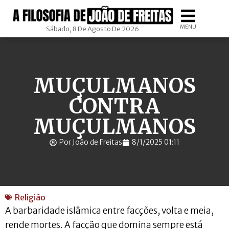
MENU
Sábado, 8 De Agosto De 2026
MUÇULMANOS
CONTRA
MUÇULMANOS
Por João de Freitas
8/1/2025 01:11
Religião
A barbaridade islâmica entre facções, volta e meia,
rende mortes. A facção que domina sempre está