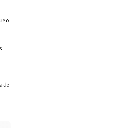
ue o
s
sa de