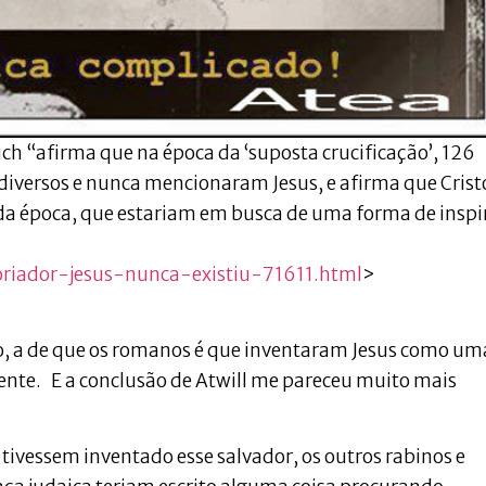
ch “afirma que na época da ‘suposta crucificação’, 126
 diversos e nunca mencionaram Jesus, e afirma que Crist
da época, que estariam em busca de uma forma de inspi
toriador-jesus-nunca-existiu-71611.html
>
ão, a de que os romanos é que inventaram Jesus como um
ente. E a conclusão de Atwill me pareceu muito mais
tivessem inventado esse salvador, os outros rabinos e