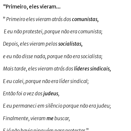
“Primeiro, eles vieram…
”
Primeiro eles vieram atrás dos
comunistas,
E eu não protestei, porque não era comunista;
Depois, eles vieram pelos
socialistas,
e eu não disse nada, porque não era socialista;
Mais tarde, eles vieram atrás dos
líderes sindicais,
E eu calei, porque não era líder sindical;
Então foi a vez dos
judeus
,
E eu permaneci em silêncio porque não era judeu;
Finalmente, vieram
me
buscar,
E já não havia ninguém para protestar
.”