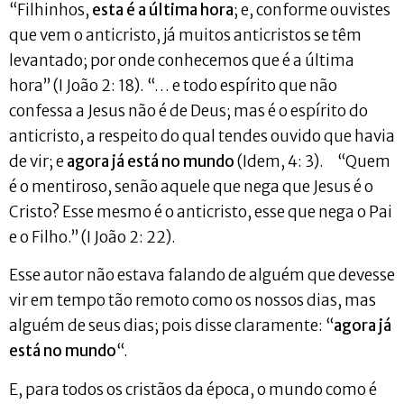
“Filhinhos,
esta é a última hora
; e, conforme ouvistes
que vem o anticristo, já muitos anticristos se têm
levantado; por onde conhecemos que é a última
hora” (I João 2: 18). “… e todo espírito que não
confessa a Jesus não é de Deus; mas é o espírito do
anticristo, a respeito do qual tendes ouvido que havia
de vir; e
agora já está no mundo
(Idem, 4: 3). “Quem
é o mentiroso, senão aquele que nega que Jesus é o
Cristo? Esse mesmo é o anticristo, esse que nega o Pai
e o Filho.” (I João 2: 22).
Esse autor não estava falando de alguém que devesse
vir em tempo tão remoto como os nossos dias, mas
alguém de seus dias; pois disse claramente: “
agora já
está no mundo
“.
E, para todos os cristãos da época, o mundo como é