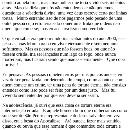
comido aquela fruta, mas uma mulher que teria vivido seis milênios
atrás. Mas ela dizia que nós não entendemos e não podemos
questionar a sabedoria divina, uma vez deus escreve certo por linhas
tortas. Muito estranho isso de nós pagarmos pelo pecado de uma
outra pessoa cujo erro teria sido comer uma fruta que o deus não
queria que comesse; mas eu aceitava isso como verdade.
O que eu sabia era que o mundo iria acabar antes do ano 2000, e as
pessoas boas iriam para o céu viver eternamente e sem nenhum
sofrimento. Mas as pessoas que não fossem boas, ou que não
fossem cristãs, iria ser lançadas num lago de fogo, onde nunca
morreriam, mas ficariam sendo queimadas eternamente. Que coisa
horrível!
Eu pensava: As pessoas cometem erros por uns poucos anos e, em
vez de ser penalizada por determinado tempo, como acontece com
quem comete um crime, ter uma pena de tortura eterna, não consigo
entender como isso pode ser feito por um deus justo. Mas fui
vivendo sem entender por que isso deveria ser assim.
Na adolescência, já ouvi que essa coisa de tortura eterna era
interpretação errada. E aquele homem bom que conhecíamos como
sucessor de São Pedro e representante do Jesus salvador, em vez
disso, era a besta do Apocalipse. Até parecia fazer mais sentido,
quando eu ouvia que esse homem é que comandou toda tortura e