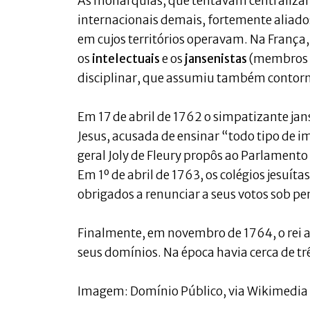
As monarquias, que tentavam centralizar e
internacionais demais, fortemente aliad
em cujos territórios operavam. Na França
os
intelectuais
e os
jansenistas
(membros d
disciplinar, que assumiu também contorno
Em 17 de abril de 1762 o simpatizante j
Jesus, acusada de ensinar “todo tipo de i
geral Joly de Fleury propôs ao Parlamento
Em 1º de abril de 1763, os colégios jesuít
obrigados a renunciar a seus votos sob p
Finalmente, em novembro de 1764, o rei 
seus domínios. Na época havia cerca de trê
Imagem: Domínio Público, via Wikimed