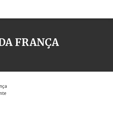
 DA FRANÇA
ança
ente