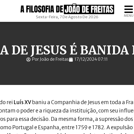
MENU
Sexta-Feira, 7 De Agosto De 2026
 DE JESUS É BANIDA
Por João de Freitas
17/12/2024 07:11
do rei
Luís XV
baniu a Companhia de Jesus em toda a Fr
pontam o poder e a riqueza da instituição, com seu influ
vos para essa decisão. Da mesma forma, a supressão dos
 como Portugal e Espanha, entre 1759 e 1782. A expulsão