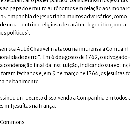
 secularizar o poder político, consideravam os jesuítas
os ao papado e muito autônomos em relação aos monarc
, a Companhia de Jesus tinha muitos adversários, como
e uma doutrina religiosa de caráter dogmático, moral 
s políticos).
ansenista Abbé Chauvelin atacou na imprensa a Companh
moralidade e erro”. Em 6 de agosto de 1762, o advogado
 a condenação final da instituição, indicando sua extinç
as foram fechados e, em 9 de março de 1764, os jesuítas 
ena de banimento.
assinou um decreto dissolvendo a Companhia em todos 
s mil jesuítas na França.
ia Commons