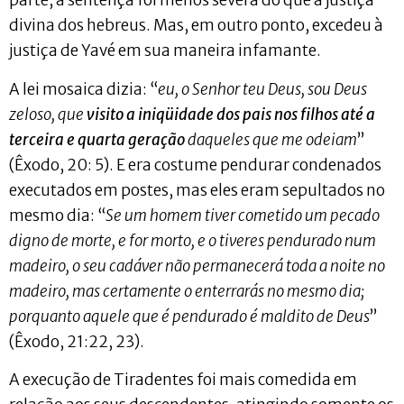
parte, a sentença foi menos severa do que a justiça
divina dos hebreus. Mas, em outro ponto, excedeu à
justiça de Yavé em sua maneira infamante.
A lei mosaica dizia: “
eu, o Senhor teu Deus, sou Deus
zeloso, que
visito a iniqüidade dos pais nos filhos até a
terceira e quarta geração
daqueles que me odeiam
”
(Êxodo, 20: 5). E era costume pendurar condenados
executados em postes, mas eles eram sepultados no
mesmo dia: “
Se um homem tiver cometido um pecado
digno de morte, e for morto, e o tiveres pendurado num
madeiro, o seu cadáver não permanecerá toda a noite no
madeiro, mas certamente o enterrarás no mesmo dia;
porquanto aquele que é pendurado é maldito de Deus
”
(Êxodo, 21:22, 23).
A execução de Tiradentes foi mais comedida em