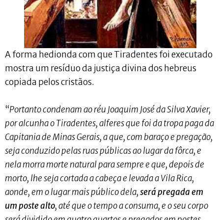
A forma hedionda com que Tiradentes foi executado
mostra um resíduo da justiça divina dos hebreus
copiada pelos cristãos.
“
Portanto condenam ao réu Joaquim José da Silva Xavier,
por alcunha o Tiradentes, alferes que foi da tropa paga da
Capitania de Minas Gerais, a que, com baraço e pregação,
seja conduzido pelas ruas públicas ao lugar da fôrca, e
nela morra morte natural para sempre e que, depois de
morto, lhe seja cortada a cabeça e levada a Vila Rica,
aonde, em o lugar mais público dela,
será pregada em
um poste alto
, até que o tempo a consuma, e o seu corpo
será dividido em quatro quartos e pregados em postes,