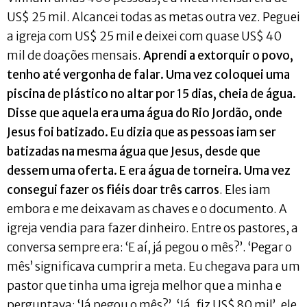
US$ 25 mil. Alcancei todas as metas outra vez. Peguei
a igreja com US$ 25 mil e deixei com quase US$ 40
mil de doações mensais.
Aprendi a extorquir o povo,
tenho até vergonha de falar. Uma vez coloquei uma
piscina de plástico no altar por 15 dias, cheia de água.
Disse que aquela era uma água do Rio Jordão, onde
Jesus foi batizado. Eu dizia que as pessoas iam ser
batizadas na mesma água que Jesus, desde que
dessem uma oferta. E era água de torneira. Uma vez
consegui fazer os fiéis doar três carros
. Eles iam
embora e me deixavam as chaves e o documento. A
igreja vendia para fazer dinheiro. Entre os pastores, a
conversa sempre era: ‘E aí, já pegou o mês?’. ‘Pegar o
mês’ significava cumprir a meta. Eu chegava para um
pastor que tinha uma igreja melhor que a minha e
perguntava: ‘Já pegou o mês?’. ‘Já, fiz US$ 80 mil’, ele