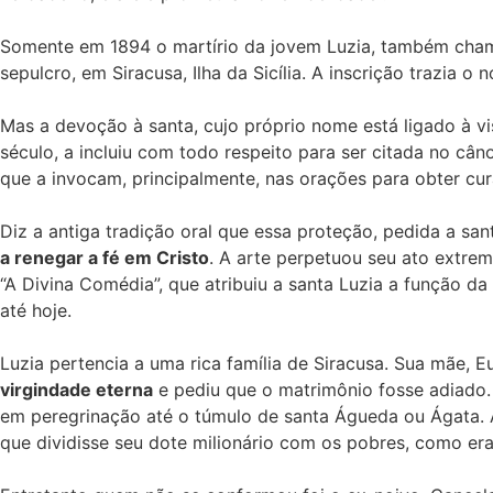
Somente em 1894 o martírio da jovem Luzia, também chama
sepulcro, em Siracusa, Ilha da Sicília. A inscrição trazia o
Mas a devoção à santa, cujo próprio nome está ligado à vi
século, a incluiu com todo respeito para ser citada no câ
que a invocam, principalmente, nas orações para obter cu
Diz a antiga tradição oral que essa proteção, pedida a san
a renegar a fé em Cristo
. A arte perpetuou seu ato extremo
“A Divina Comédia”, que atribuiu a santa Luzia a função d
até hoje.
Luzia pertencia a uma rica família de Siracusa. Sua mãe, 
virgindade eterna
e pediu que o matrimônio fosse adiado.
em peregrinação até o túmulo de santa Águeda ou Ágata. A
que dividisse seu dote milionário com os pobres, como era