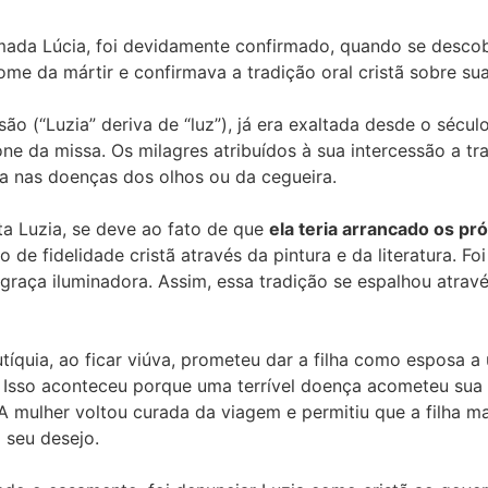
da Lúcia, foi devidamente confirmado, quando se descobr
 nome da mártir e confirmava a tradição oral cristã sobre su
são (“Luzia” deriva de “luz”), já era exaltada desde o séc
none da missa. Os milagres atribuídos à sua intercessão a 
ra nas doenças dos olhos ou da cegueira.
ta Luzia, se deve ao fato de que
ela teria arrancado os pr
 de fidelidade cristã através da pintura e da literatura. Foi
a graça iluminadora. Assim, essa tradição se espalhou atr
Eutíquia, ao ficar viúva, prometeu dar a filha como esposa
 Isso aconteceu porque uma terrível doença acometeu sua m
 mulher voltou curada da viagem e permitiu que a filha m
 seu desejo.