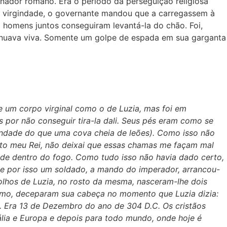
nador romano. Era o período da perseguição religiosa
à virgindade, o governante mandou que a carregassem à
 homens juntos conseguiram levantá-la do chão. Foi,
tinuava viva. Somente um golpe de espada em sua garganta
 um corpo virginal como o de Luzia, mas foi em
 por não conseguir tira-la dali. Seus pés eram como se
indade do que uma cova cheia de leões). Como isso não
isto meu Rei, não deixai que essas chamas me façam mal
 de dentro do fogo. Como tudo isso não havia dado certo,
, e por isso um soldado, a mando do imperador, arrancou-
olhos de Luzia, no rosto da mesma, nasceram-lhe dois
nismo, deceparam sua cabeça no momento que Luzia dizia:
o. Era 13 de Dezembro do ano de 304 D.C. Os cristãos
ália e Europa e depois para todo mundo, onde hoje é