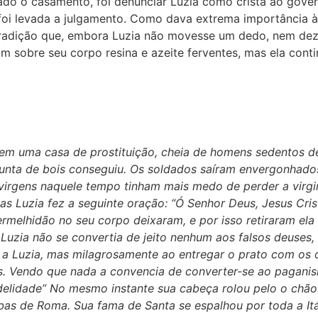
do o casamento, foi denunciar Luzia como cristã ao gover
 foi levada a julgamento. Como dava extrema importância 
a tradição que, embora Luzia não movesse um dedo, nem dez
m sobre seu corpo resina e azeite ferventes, mas ela con
em uma casa de prostituição, cheia de homens sedentos de
unta de bois conseguiu. Os soldados saíram envergonhados
 virgens naquele tempo tinham mais medo de perder a virg
as Luzia fez a seguinte oração: “Ó Senhor Deus, Jesus Cr
melhidão no seu corpo deixaram, e por isso retiraram ela
. Luzia não se convertia de jeito nenhum aos falsos deuses
o a Luzia, mas milagrosamente ao entregar o prato com os 
tros. Vendo que nada a convencia de converter-se ao paga
idelidade” No mesmo instante sua cabeça rolou pelo o chã
bas de Roma. Sua fama de Santa se espalhou por toda a It