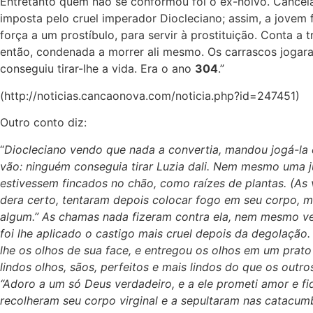
Entretanto quem não se conformou foi o ex-noivo. Cancela
imposta pelo cruel imperador Diocleciano; assim, a jovem
força a um prostíbulo, para servir à prostituição. Conta 
então, condenada a morrer ali mesmo. Os carrascos jogara
conseguiu tirar-lhe a vida. Era o ano
304
.”
(http://noticias.cancaonova.com/noticia.php?id=247451)
Outro conto diz:
“
Diocleciano vendo que nada a convertia, mandou jogá-la 
vão: ninguém conseguia tirar Luzia dali. Nem mesmo uma j
estivessem fincados no chão, como raízes de plantas. (As
dera certo, tentaram depois colocar fogo em seu corpo, m
algum.” As chamas nada fizeram contra ela, nem mesmo ver
foi lhe aplicado o castigo mais cruel depois da degolação
lhe os olhos de sua face, e entregou os olhos em um prat
lindos olhos, sãos, perfeitos e mais lindos do que os ou
“Adoro a um só Deus verdadeiro, e a ele prometi amor e f
recolheram seu corpo virginal e a sepultaram nas catacum