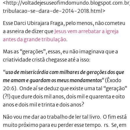
<http://voltadejesuseofimdomundo.blogspot.com.b
tribulacao-se-dara-de-2014-2018.html>
Esse Darci Ubirajara Fraga, pelo menos, não cometeu
a asneira de dizer que
Jesus vem arrebatar a igreja
antes da grande tribulação
.
Mas as “gerações”, essas, eu não imaginava que a
criatividade cristã chegasse até a isso:
“
uso de misericórdia com milhares de gerações dos que
me amam e guardam os meus mandamentos
” (Êxodo
20:6). Onde aí se deduz que existe uma tal “geração”
(?!) que dure dois mil anos, dois mil e quarenta e oito
anos e dois mil e trinta e dois anos?
Não vou me dar ao trabalho de ler tal livro. O fim está
muito próximo para eu perder esse tempo. rs. Se, em