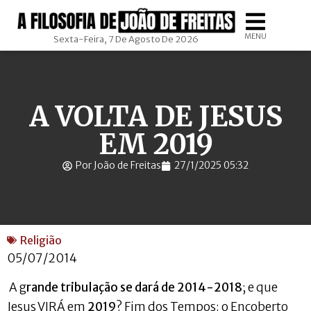
MENU
Sexta-Feira, 7 De Agosto De 2026
A VOLTA DE JESUS
EM 2019
Por João de Freitas
27/1/2025 05:32
Religião
05/07/2014
A g
rande tribulação se dará de 2014-2018
; e que
Jesus VIRÁ em
2019
? Fim dos Tempos: o Encoberto