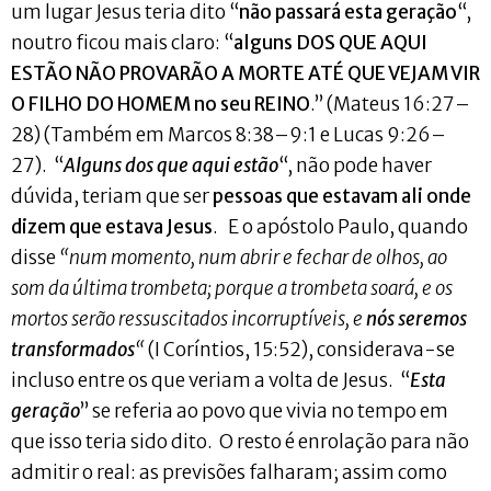
um lugar Jesus teria dito “
não passará esta geração
“,
noutro ficou mais claro: “
alguns DOS QUE AQUI
ESTÃO NÃO PROVARÃO A MORTE ATÉ QUE VEJAM VIR
O FILHO DO HOMEM no seu REINO
.” (Mateus 16:27–
28) (Também em Marcos 8:38–9:1 e Lucas 9:26–
27). “
Alguns dos que aqui estão
“, não pode haver
dúvida, teriam que ser
pessoas que estavam ali onde
dizem que estava Jesus
. E o apóstolo Paulo, quando
disse
“num momento, num abrir e fechar de olhos, ao
som da última trombeta; porque a trombeta soará, e os
mortos serão ressuscitados incorruptíveis, e
nós seremos
transformados
“
(I Coríntios, 15:52), considerava-se
incluso entre os que veriam a volta de Jesus. “
Esta
geração
” se referia ao povo que vivia no tempo em
que isso teria sido dito. O resto é enrolação para não
admitir o real: as previsões falharam; assim como