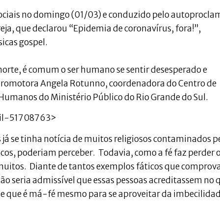
s sociais no domingo (01/03) e conduzido pelo autoprocl
greja, que declarou “Epidemia de coronavírus, fora!”,
cas gospel.
morte, é comum o ser humano se sentir desesperado e
 promotora Angela Rotunno, coordenadora do Centro de
 Humanos do Ministério Público do Rio Grande do Sul.
sil-51708763>
á se tinha notícia de muitos religiosos contaminados p
cos, poderiam perceber. Todavia, como a fé faz perder 
 muitos. Diante de tantos exemplos fáticos que compro
não seria admissível que essas pessoas acreditassem no 
e que é má-fé mesmo para se aproveitar da imbecilida