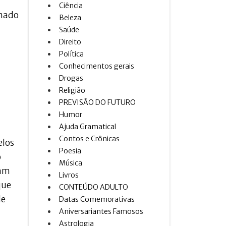
Ciência
amado
Beleza
Saúde
Direito
Política
Conhecimentos gerais
Drogas
Religião
PREVISÃO DO FUTURO
Humor
Ajuda Gramatical
Contos e Crônicas
elos
Poesia
o
Música
vam
Livros
que
CONTEÚDO ADULTO
de
Datas Comemorativas
Aniversariantes Famosos
Astrologia