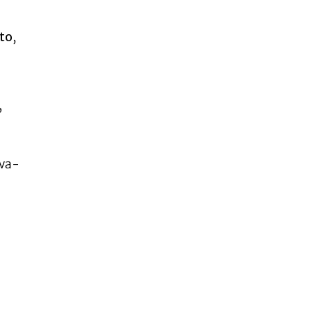
to
,
,
ava-