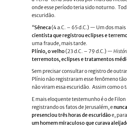
onde esse período teria sido noturno. Toda
escuridão.
“
Sêneca
(4 a.C. – 65 d.C.) — Um dos mais 
cientista que registrou eclipses e terrem
uma fraude, mais tarde.
Plínio, o velho
(23 d.C. – 79 d.C.) —
Histór
terremotos, eclipses e tratamentos méd
Sem precisar consultar o registro de outr
Plínio não registraram esse fenômeno tão
não viram essa escuridão. Assim como o ta
E mais eloquente testemunho é o de Filon d
registrando os fatos de Jerusalém, e
nunca
presenciou três horas de escuridão
e, par
um homem miraculoso que curava aleijados