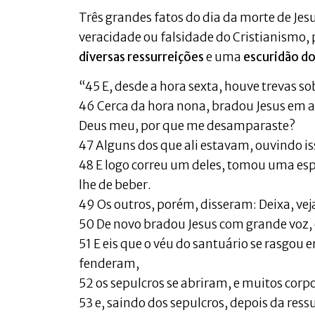
Três grandes fatos do dia da morte de Jes
veracidade ou falsidade do Cristianismo
diversas ressurreições
e uma
escuridão do
“45 E, desde a hora sexta, houve trevas sob
46 Cerca da hora nona, bradou Jesus em a
Deus meu, por que me desamparaste?
47 Alguns dos que ali estavam, ouvindo is
48 E logo correu um deles, tomou uma e
lhe de beber.
49 Os outros, porém, disseram: Deixa, vej
50 De novo bradou Jesus com grande voz, e
51 E eis que o véu do santuário se rasgou e
fenderam,
52 os sepulcros se abriram, e muitos cor
53 e, saindo dos sepulcros, depois da res