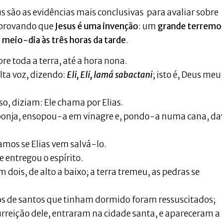
us são as evidências mais conclusivas para avaliar sobre
, provando que
Jesus é uma invenção
: um
grande terremo
 meio-dia às três horas da tarde
.
re toda a terra, até a hora nona.
lta voz, dizendo:
Eli, Eli, lamá sabactani
; isto é, Deus meu
so, diziam: Ele chama por Elias.
sponja, ensopou-a em vinagre e, pondo-a numa cana, d
amos se Elias vem salvá-lo.
 entregou o espírito.
m dois, de alto a baixo; a terra tremeu, as pedras se
pos de santos que tinham dormido foram ressuscitados;
surreição dele, entraram na cidade santa, e apareceram a