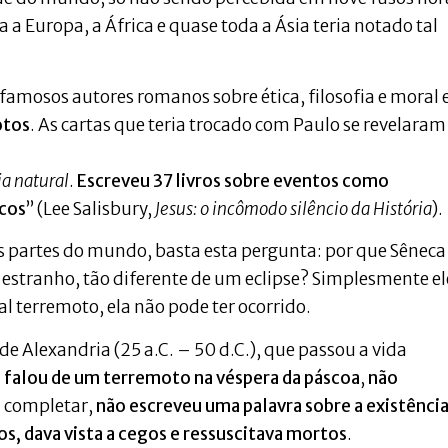
 a Europa, a África e quase toda a Ásia teria notado tal
famosos autores romanos sobre ética, filosofia e moral 
otos
. As cartas que teria trocado com Paulo se revelaram
ia natural
.
Escreveu 37 livros sobre eventos como
icos
” (Lee Salisbury,
Jesus: o incômodo silêncio da História
).
as partes do mundo, basta esta pergunta: por que Sêneca
 estranho, tão diferente de um eclipse? Simplesmente el
l terremoto, ela não pode ter ocorrido.
e Alexandria (25 a.C. – 50 d.C.), que passou a vida
 falou de um terremoto na véspera da páscoa
,
não
a completar,
não escreveu uma palavra sobre a existência
, dava vista a cegos e ressuscitava mortos
.