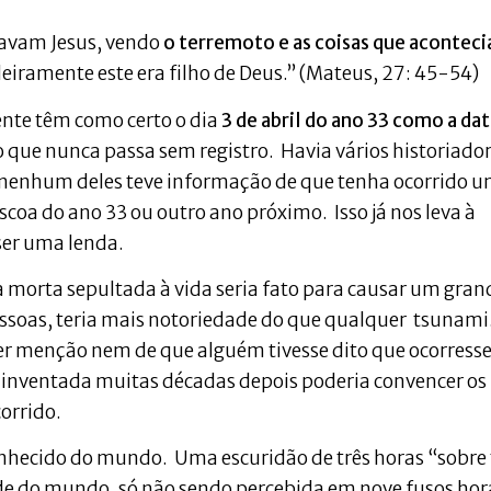
rdavam Jesus, vendo
o terremoto e as coisas que acontec
eiramente este era filho de Deus.” (Mateus, 27: 45-54)
ente têm como certo o dia
3 de abril do ano 33 como a dat
o que nunca passa sem registro. Havia vários historiado
e nenhum deles teve informação de que tenha ocorrido 
oa do ano 33 ou outro ano próximo. Isso já nos leva à
ser uma lenda.
a morta sepultada à vida seria fato para causar um gran
pessoas, teria mais notoriedade do que qualquer tsunami
r menção nem de que alguém tivesse dito que ocorresse
 inventada muitas décadas depois poderia convencer os
corrido.
 conhecido do mundo. Uma escuridão de três horas “sobre
tade do mundo, só não sendo percebida em nove fusos hor