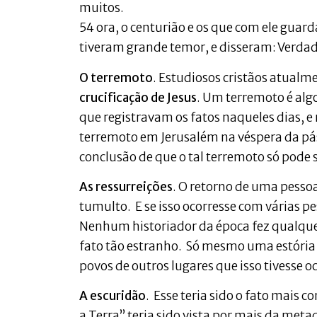
muitos.
54 ora, o centurião e os que com ele gua
tiveram grande temor, e disseram: Verdad
O terremoto
. Estudiosos cristãos atualm
crucificação de Jesus
. Um terremoto é alg
que registravam os fatos naqueles dias, 
terremoto em Jerusalém na véspera da pásc
conclusão de que o tal terremoto só pode 
As ressurreições
. O retorno de uma pesso
tumulto. E se isso ocorresse com várias 
Nenhum historiador da época fez qualque
fato tão estranho. Só mesmo uma estória
povos de outros lugares que isso tivesse o
A escuridão
. Esse teria sido o fato mais
a Terra” teria sido vista por mais da me