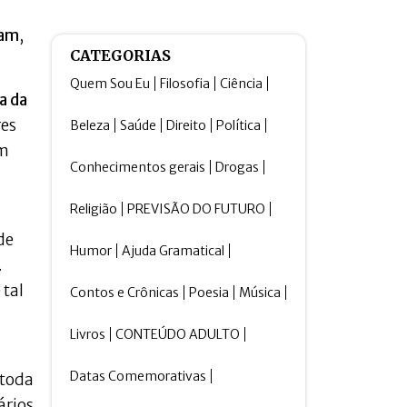
iam
,
CATEGORIAS
Quem Sou Eu
Filosofia
Ciência
a da
res
Beleza
Saúde
Direito
Política
um
Conhecimentos gerais
Drogas
Religião
PREVISÃO DO FUTURO
de
Humor
Ajuda Gramatical
.
 tal
Contos e Crônicas
Poesia
Música
Livros
CONTEÚDO ADULTO
Datas Comemorativas
 toda
ários