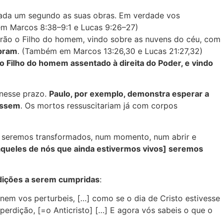
 cada um segundo as suas obras. Em verdade vos
m Marcos 8:38–9:1 e Lucas 9:26–27)
verão o Filho do homem, vindo sobre as nuvens do céu, com
mpram
. (Também em Marcos 13:26,30 e Lucas 21:27,32)
o Filho do homem assentado à direita do Poder, e vindo
 nesse prazo.
Paulo, por exemplo, demonstra esperar a
essem
. Os mortos ressuscitariam já com corpos
s seremos transformados, num momento, num abrir e
queles de nós que ainda estivermos vivos] seremos
ndições a serem cumpridas
:
nem vos perturbeis, […] como se o dia de Cristo estivesse
perdição, [=o Anticristo] […] E agora vós sabeis o que o