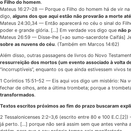
o Filho do homem
.
Mateus 16:27–28 — Porque o Filho do homem há de vir na g
digo,
alguns dos que aqui estão não provarão a morte até
Mateus 24:30,34 — Então aparecerá no céu o sinal do Filh
poder e grande glória. […] Em verdade vos digo que
não p
Mateus 26:59 — Disse-lhe [=ao sumo-sacerdote Caifás] Je
sobre as nuvens do céu
. (Também em Marcos 14:62)
Além disso, outras passagens de livros do Novo Testame
ressurreição dos mortos (um evento associado à volta d
“incorruptíveis”, enquanto os que ainda estivessem vivos 
1 Coríntios 15:51–52 — Eis aqui vos digo um mistério: N
fechar de olhos, ante a última trombeta; porque a trombeta
transformados
.
Textos escritos próximos ao fim do prazo buscaram expl
2 Tessalonicenses 2:2–3,6 (escrito entre 80 e 100 E.C.[2]
já perto. […] porque não será assim sem que antes venha a