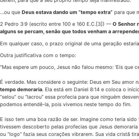
detém, para que a seu próprio tempo seja manifestado.
…ou que
Deus estava dando um “tempo extra”
para que m
2 Pedro 3:9 (escrito entre 100 e 160 E.C.[3]) —
O Senhor n
alguns se percam, senão que todos venham a arrepende
Em qualquer caso, o prazo original de uma geração estaria
Outra justificativa com o tempo:
“Mas espere um pouco, Jesus não falou mesmo: ‘Eis que ce
É verdade. Mas considere o seguinte: Deus em Seu amor 
tempo demoraria
. Ela está em Daniel 8:14 e coloca o iní
“selou” ou “lacrou” essa profecia para que ninguém desve
podemos entendê-la, pois vivemos neste tempo do fim.
E isso tem uma boa razão de ser. Imagine como teria sido 
tivessem descoberto pelas profecias que Jesus demoraria 
ou “logo” fazia seus corações vibrarem. Sua vida cristã t