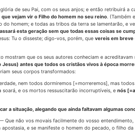
lória de seu Pai, com os seus anjos; e então retribuirá a
 que vejam vir o Filho do homem no seu reino
. (Também e
o do homem; e todas as tribos da terra se lamentarão, e 
assará esta geração sem que todas essas coisas se cu
sus: Tu o disseste; digo-vos, porém, que
vereis em breve 
nto mostram que os seus autores conheciam e acreditavam
e Jesus) antes que todos os cristãos vivos à época morr
teriam seus corpos transformados:
a verdade, nem todos dormiremos [=morreremos], mas todo
 soará, e os mortos ressuscitarão incorruptíveis, e
nós [=a
icar a situação, alegando que ainda faltavam algumas co
) — Que não vos movais facilmente do vosso entendimento, 
 apostasia, e se manifeste o homem do pecado, o filho da 