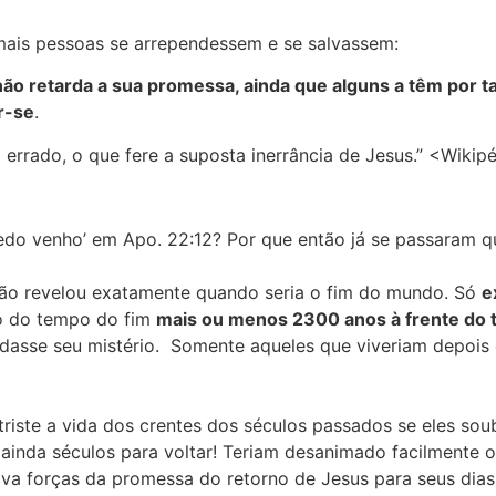
ais pessoas se arrependessem e se salvassem:
ão retarda a sua promessa, ainda que alguns a têm por 
r-se
.
 errado, o que fere a suposta inerrância de Jesus.” <Wikip
do venho’ em Apo. 22:12? Por que então já se passaram qu
não revelou exatamente quando seria o fim do mundo. Só
e
cio do tempo do fim
mais ou menos 2300 anos à frente do 
ndasse seu mistério. Somente aqueles que viveriam depois
triste a vida dos crentes dos séculos passados se eles sou
ainda séculos para voltar! Teriam desanimado facilmente 
irava forças da promessa do retorno de Jesus para seus dia