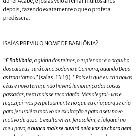
do rei Acabe, e Josias veio a reinar muitos anos
depois, fazendo exatamente o que o profeta
predissera.
ISAÍAS PREVIU O NOME DE BABILÔNIA?
“
E
Babilônia
, a glória dos reinos, o esplendor e o orgulho
dos caldeus, será como Sodoma e Gomorra, quando Deus
as transtornou
” (saías, 13:19). “
Pois eis que eu crio novos
céus e nova terra; e não haverá lembrança das coisas
passadas, nem mais se recordarão: Mas alegrai-vos e
regozijai-vos perpetuamente no que eu crio; porque crio
para Jerusalém motivo de exultação e para o seu povo
motivo de gozo. E exultarei em Jerusalém, e folgarei no
meu povo;
e nunca mais se ouvirá nela voz de choro nem