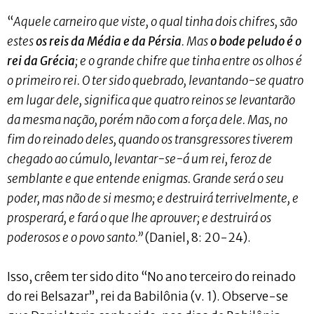
“
Aquele carneiro que viste, o qual tinha dois chifres, são
estes
os reis da Média e da Pérsia
. Mas
o bode peludo é o
rei da Grécia
; e o grande chifre que tinha entre os olhos é
o primeiro rei. O ter sido quebrado, levantando-se quatro
em lugar dele, significa que quatro reinos se levantarão
da mesma nação, porém não com a força dele. Mas, no
fim do reinado deles, quando os transgressores tiverem
chegado ao cúmulo, levantar-se-á um rei, feroz de
semblante e que entende enigmas. Grande será o seu
poder, mas não de si mesmo; e destruirá terrivelmente, e
prosperará, e fará o que lhe aprouver; e destruirá os
poderosos e o povo santo.”
(Daniel, 8: 20-24).
Isso, crêem ter sido dito “No ano terceiro do reinado
do rei Belsazar”, rei da Babilônia (v. 1). Observe-se