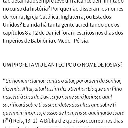
tão detalhado sempre teve um alcance bem limitado
no curso da história? Por que não disseram os nomes
de Roma, Igreja Católica, Inglaterra, ou Estados
Unidos? E ainda há tanta gente acreditando que os
capítulos 8 a 12 de Daniel foram escritos nos dias dos
Impérios de Babilônia e Medo-Pérsia.
UM PROFETA VIU E ANTECIPOU O NOME DE JOSIAS?
“
E o homem clamou contra o altar, por ordem do Senhor,
dizendo: Altar, altar! assim diz o Senhor: Eis que um filho
nascerá à casa de Davi, cujo nome será
Josias
; e qual
sacrificará sobre ti os sacerdotes dos altos que sobre ti
queimam incenso, e ossos de homens se queimarão sobre
ti
” (I Reis, 13: 2). A Bíblia diz que isso ocorreu nos dias