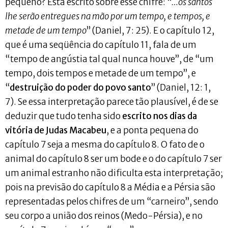
pequeno? Está escrito sobre esse chifre: “
…os santos
lhe serão entregues na mão por um tempo, e tempos, e
metade de um tempo
” (Daniel, 7: 25). E o capítulo 12,
que é uma seqüência do capítulo 11, fala de um
“tempo de angústia tal qual nunca houve”, de “um
tempo, dois tempos e metade de um tempo”, e
“
destruição do poder do povo santo
” (Daniel, 12: 1,
7). Se essa interpretação parece tão plausível, é de se
deduzir que tudo tenha sido
escrito nos dias da
vitória de Judas Macabeu
, e a ponta pequena do
capítulo 7 seja a mesma do capítulo 8. O fato de o
animal do capítulo 8 ser um bode e o do capítulo 7 ser
um animal estranho não dificulta esta interpretação;
pois na previsão do capítulo 8 a Média e a Pérsia são
representadas pelos chifres de um “carneiro”, sendo
seu corpo a união dos reinos (Medo-Pérsia), e no