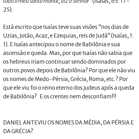
todo o meu santo monte, diz o Senhor
” (Isaías, 65: 17-
25).
Está escrito que Isaías teve suas visões “nos dias de
Uzias, Jotão, Acaz, e Ezequias, reis de Judá” (Isaías, 1:
1). E Isaías antecipou o nome de Babilônia e sua
ascensão e queda. Mas, por que Isaías não sabia que
os hebreus iriam continuar sendo dominados por
outros povos depois de Babilônia? Por que ele não viu
os nomes de Medo-Pérsia, Grécia, Roma, etc.? Por
que ele viu foi o reino eterno dos judeus após a queda
de Babilônia? E os crentes nem desconfiam!!!
DANIEL ANTEVIU OS NOMES DA MÉDIA, DA PÉRSIA E
DA GRÉCIA?