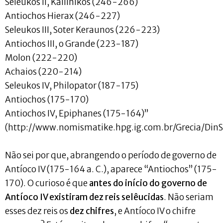
Seleukos II, Kallinikos (246-266)
Antiochos Hierax (246-227)
Seleukos III, Soter Keraunos (226-223)
Antiochos III, o Grande (223-187)
Molon (222-220)
Achaios (220-214)
Seleukos IV, Philopator (187-175)
Antiochos (175-170)
Antiochos IV, Epiphanes (175-164)”
(http://www.nomismatike.hpg.ig.com.br/Grecia/DinS
Não sei por que, abrangendo o período de governo de
Antíoco IV (175-164 a. C.), aparece “Antiochos” (175-
170). O curioso é que
antes do início do governo de
Antíoco IV existiram dez reis selêucidas
. Não seriam
esses dez reis os
dez chifres
, e Antíoco IV o chifre