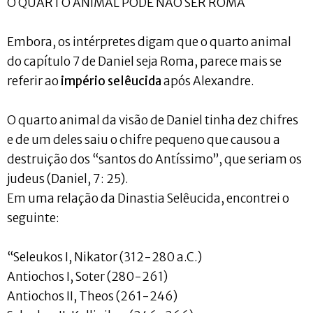
O QUARTO ANIMAL PODE NÃO SER ROMA
Embora, os intérpretes digam que o quarto animal
do capítulo 7 de Daniel seja Roma, parece mais se
referir ao
império selêucida
após Alexandre.
O quarto animal da visão de Daniel tinha dez chifres
e de um deles saiu o chifre pequeno que causou a
destruição dos “santos do Antíssimo”, que seriam os
judeus (Daniel, 7: 25).
Em uma relação da Dinastia Selêucida, encontrei o
seguinte:
“Seleukos I, Nikator (312-280 a.C.)
Antiochos I, Soter (280-261)
Antiochos II, Theos (261-246)