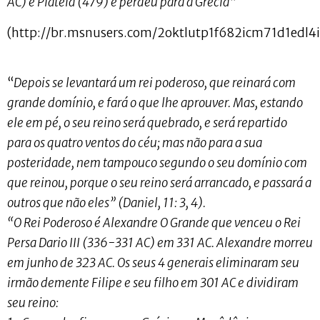
AC) e Platéia (479) e perdeu para a Grécia
“
(http://br.msnusers.com/2oktlutp1f682icm71d1edl4
“
Depois se levantará um rei poderoso, que reinará com
grande domínio, e fará o que lhe aprouver. Mas, estando
ele em pé, o seu reino será quebrado, e será repartido
para os quatro ventos do céu; mas não para a sua
posteridade, nem tampouco segundo o seu domínio com
que reinou, porque o seu reino será arrancado, e passará a
outros que não eles” (Daniel, 11: 3, 4).
“O Rei Poderoso é Alexandre O Grande que venceu o Rei
Persa Dario III (336-331 AC) em 331 AC. Alexandre morreu
em junho de 323 AC. Os seus 4 generais eliminaram seu
irmão demente Filipe e seu filho em 301 AC e dividiram
seu reino: