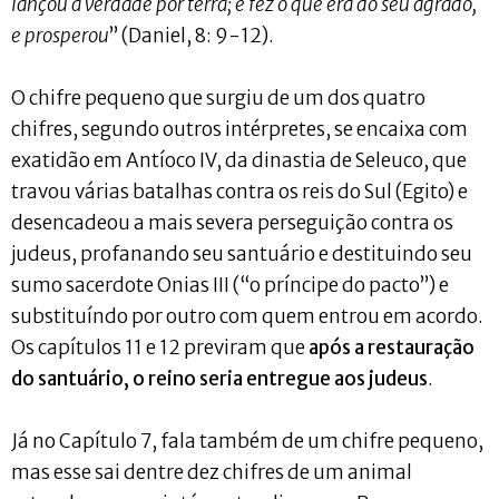
lançou a verdade por terra; e fez o que era do seu agrado,
e prosperou
” (Daniel, 8: 9-12).
O chifre pequeno que surgiu de um dos quatro
chifres, segundo outros intérpretes, se encaixa com
exatidão em Antíoco IV, da dinastia de Seleuco, que
travou várias batalhas contra os reis do Sul (Egito) e
desencadeou a mais severa perseguição contra os
judeus, profanando seu santuário e destituindo seu
sumo sacerdote Onias III (“o príncipe do pacto”) e
substituíndo por outro com quem entrou em acordo.
Os capítulos 11 e 12 previram que
após a restauração
do santuário, o reino seria entregue aos judeus
.
Já no Capítulo 7, fala também de um chifre pequeno,
mas esse sai dentre dez chifres de um animal