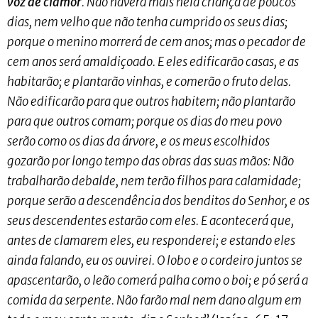
voz de clamor
. Não haverá mais nela criança de poucos
dias, nem velho que não tenha cumprido os seus dias;
porque o menino morrerá de cem anos; mas o pecador de
cem anos será amaldiçoado. E eles edificarão casas, e as
habitarão; e plantarão vinhas, e comerão o fruto delas.
Não edificarão para que outros habitem; não plantarão
para que outros comam; porque os dias do meu povo
serão como os dias da árvore, e os meus escolhidos
gozarão por longo tempo das obras das suas mãos: Não
trabalharão debalde, nem terão filhos para calamidade;
porque serão a descendência dos benditos do Senhor, e os
seus descendentes estarão com eles. E acontecerá que,
antes de clamarem eles, eu responderei; e estando eles
ainda falando, eu os ouvirei. O lobo e o cordeiro juntos se
apascentarão, o leão comerá palha como o boi; e pó será a
comida da serpente. Não farão mal nem dano algum em