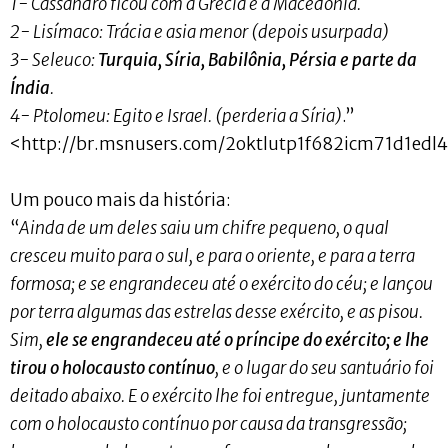
1- Cassandro ficou com a Grécia e a Macêdônia.
2- Lisímaco: Trácia e asia menor (depois usurpada)
3- Seleuco:
Turquia, Síria, Babilônia, Pérsia e parte da
Índia
.
4- Ptolomeu: Egito e Israel. (perderia a Síria)
.”
<http://br.msnusers.com/2oktlutp1f682icm71d1edl
Um pouco mais da história:
“
Ainda de um deles saiu um chifre pequeno, o qual
cresceu muito para o sul, e para o oriente, e para a terra
formosa; e se engrandeceu até o exército do céu; e lançou
por terra algumas das estrelas desse exército, e as pisou.
Sim,
ele se engrandeceu até o príncipe do exército; e lhe
tirou o holocausto contínuo
, e o lugar do seu santuário foi
deitado abaixo. E o exército lhe foi entregue, juntamente
com o holocausto contínuo por causa da transgressão;