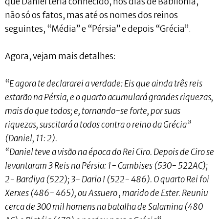
que Daniel teria conhecido, nos dias de Babilônia,
não só os fatos, mas até os nomes dos reinos
seguintes, “Média” e “Pérsia” e depois “Grécia”.
Agora, vejam mais detalhes:
“
E agora te declararei a verdade: Eis que ainda três reis
estarão na Pérsia, e o quarto acumulará grandes riquezas,
mais do que todos; e, tornando-se forte, por suas
riquezas, suscitará a todos contra o reino da Grécia”
(Daniel, 11: 2).
“Daniel teve a visão na época do Rei Ciro. Depois de Ciro se
levantaram 3 Reis na Pérsia: 1- Cambises (530- 522AC);
2- Bardiya (522); 3- Dario I (522- 486). O quarto Rei foi
Xerxes (486- 465), ou Assuero , marido de Ester. Reuniu
cerca de 300 mil homens na batalha de Salamina (480