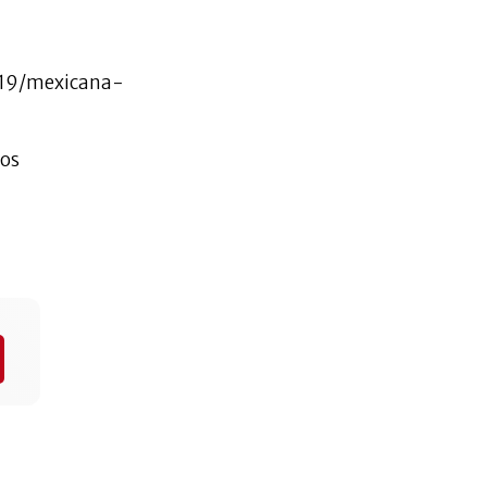
519/mexicana-
ros