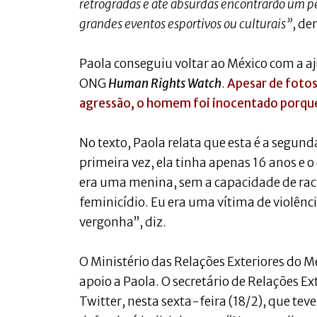
retrógradas e até absurdas encontrarão um p
grandes eventos esportivos ou culturais”
, de
Paola conseguiu voltar ao México com a 
ONG
Human Rights Watch
.
Apesar de foto
agressão, o homem foi inocentado porqu
No texto, Paola relata que esta é a segund
primeira vez, ela tinha apenas 16 anos e
era uma menina, sem a capacidade de raci
feminicídio. Eu era uma vítima de violênci
vergonha”, diz.
O Ministério das Relações Exteriores do 
apoio a Paola. O secretário de Relações Ex
Twitter, nesta sexta-feira (18/2), que te