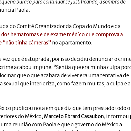
equeno buraco para continuar se justificando, à sombra de
nuncia Paola.
ajuda do Comitê Organizador da Copa do Mundo e da
s dos hematomas e de exame médico que comprova a
e “não tinha câmeras”
no apartamento.
a vez que é estuprada, por isso decidiu denunciar o crim
 o crime acabou impune. “Sentia que era minha culpa po
ocinar que o que acabara de viver era uma tentativa de
a sexual que interioriza, como fazem muitas, a culpa e a
México publicou nota em que diz que tem prestado todo o
teriores do México,
Marcelo Ebrard Casaubon
, informou 
ve uma reunião com Paola e que o governo do México a