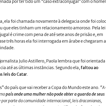
enada por ter tido um “caso extraconjugal” com o hom
ia, ela foi chamada novamente à delegacia onde foi colo
ou que eles tinham um relacionamento amoroso. Pela lei
ugal é crime com pena de até sete anos de prisão e, em
se três horas ela foi interrogada em árabe e chegaram a
gindade.
ornalista Julio Astillero, Paola lembra que foi orientada
ia até as últimas instâncias. Segundo ela,
faltou ao
 leis do Catar
.
as” do país que vai receber a Copa do Mundo este ano.
“A
esmo
país onde uma mulher não pode obter a guarda de seus
 por parte da comunidade internacional, leis draconianas,