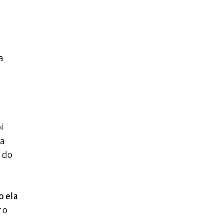
a
i
la
 do
o ela
 o