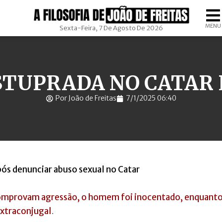
MENU
Sexta-Feira, 7 De Agosto De 2026
STUPRADA NO CATAR 
Por João de Freitas
7/1/2025 06:40
pós denunciar abuso sexual no Catar
comprovam agressão, o homem foi inocentado, enquanto
extraconjugal
.