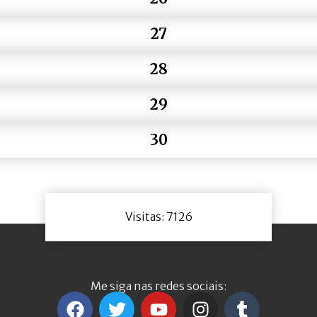
27
28
29
30
Visitas: 7126
Me siga nas redes sociais: