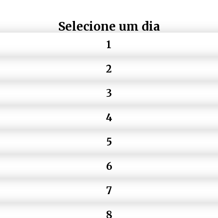
Selecione um dia
1
2
3
4
5
6
7
8