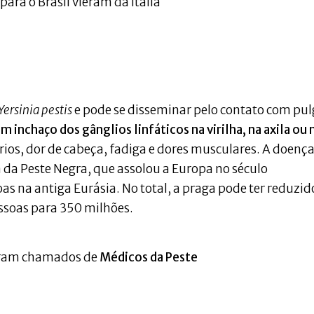
ra o Brasil vieram da Itália
Yersinia pestis
e pode se disseminar pelo contato com pul
 inchaço dos gânglios linfáticos na virilha, na axila ou 
frios, dor de cabeça, fadiga e dores musculares. A doença
 da Peste Negra, que assolou a Europa no século
s na antiga Eurásia. No total, a praga pode ter reduzid
ssoas para 350 milhões.
 eram chamados de
Médicos da Peste