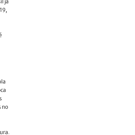
l já
19,
é
ola
oca
s
s no
ura.