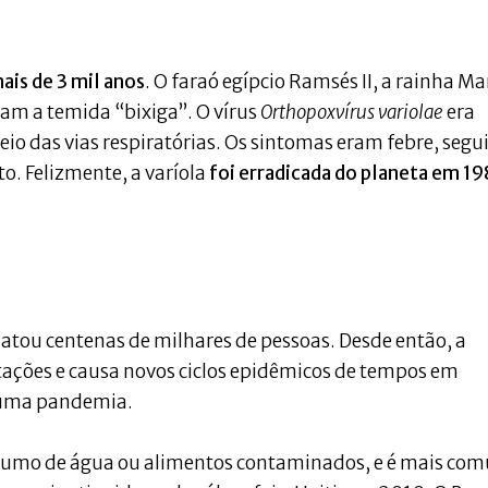
is de 3 mil anos
. O faraó egípcio Ramsés II, a rainha Mar
eram a temida “bixiga”. O vírus
Orthopoxvírus variolae
era
io das vias respiratórias. Os sintomas eram febre, segu
o. Felizmente, a varíola
foi erradicada do planeta em 1
matou centenas de milhares de pessoas. Desde então, a
tações e causa novos ciclos epidêmicos de tempos em
a uma pandemia.
nsumo de água ou alimentos contaminados, e é mais co