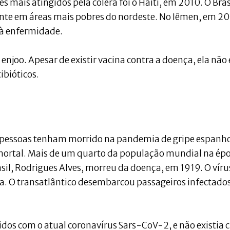
mais atingidos pela cólera foi o Haiti, em 2010. O Brasi
ente em áreas mais pobres do nordeste. No Iêmen, em 20
 à enfermidade.
 enjoo. Apesar de existir vacina contra a doença, ela não 
ibióticos.
e pessoas tenham morrido na pandemia de gripe espanh
 mortal. Mais de um quarto da população mundial na ép
asil, Rodrigues Alves, morreu da doença, em 1919. O víru
a. O transatlântico desembarcou passageiros infectado
os com o atual coronavírus Sars-CoV-2, e não existia c