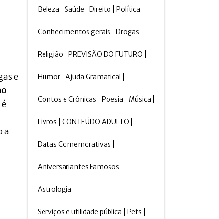
Beleza
Saúde
Direito
Política
Conhecimentos gerais
Drogas
Religião
PREVISÃO DO FUTURO
gas e
Humor
Ajuda Gramatical
no
Contos e Crônicas
Poesia
Música
 é
Livros
CONTEÚDO ADULTO
o a
Datas Comemorativas
Aniversariantes Famosos
Astrologia
Serviços e utilidade pública
Pets