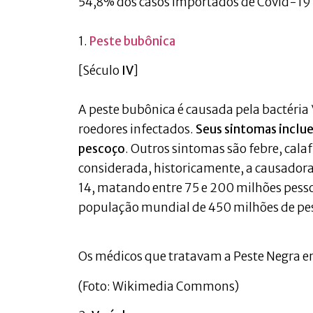
54,8% dos casos importados de Covid-19 pa
1.
Peste bubônica
[Século
IV
]
A peste bubônica é causada pela bactéria
roedores infectados.
Seus sintomas incluem
pescoço
. Outros sintomas são febre, cala
considerada, historicamente, a causadora
14, matando entre 75 e 200 milhões pessoa
população mundial de 450 milhões de pe
Os médicos que tratavam a Peste Negra
(Foto: Wikimedia Commons)