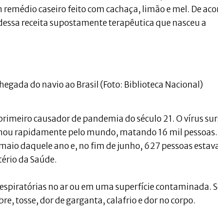
 remédio caseiro feito com cachaça, limão e mel. De ac
i dessa receita supostamente terapêutica que nasceu a
hegada do navio ao Brasil (Foto: Biblioteca Nacional)
primeiro causador de pandemia do século 21. O vírus su
alhou rapidamente pelo mundo, matando 16 mil pessoas.
m maio daquele ano e, no fim de junho, 627 pessoas esta
tério da Saúde.
 respiratórias no ar ou em uma superfície contaminada. 
e, tosse, dor de garganta, calafrio e dor no corpo.