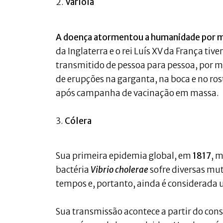
2.
Varíola
A doença atormentou a humanidade por ma
da Inglaterra e o rei Luís XV da França tiv
transmitido de pessoa para pessoa, por me
de erupções na garganta, na boca e no rost
após campanha de vacinação em massa.
3.
Cólera
Sua primeira epidemia global, em
1817
, 
bactéria
Vibrio cholerae
sofre diversas mu
tempos e, portanto, ainda é considerad
Sua transmissão acontece a partir do co