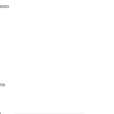
gosto
rio
o