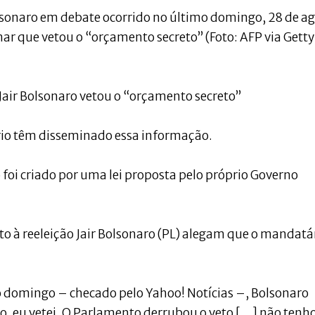
olsonaro em debate ocorrido no último domingo, 28 de a
ar que vetou o “orçamento secreto” (Foto: AFP via Getty
 Jair Bolsonaro vetou o “orçamento secreto”
rio têm disseminado essa informação.
foi criado por uma lei proposta pelo próprio Governo
ato à reeleição Jair Bolsonaro (PL) alegam que o mandatá
o domingo – checado pelo Yahoo! Notícias –, Bolsonaro
, eu vetei. O Parlamento derrubou o veto […] não tenh