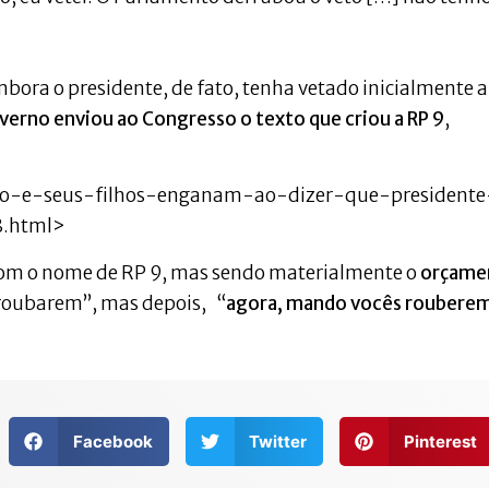
mbora o presidente, de fato, tenha vetado inicialmente a
verno enviou ao Congresso o texto que criou a RP 9
,
naro-e-seus-filhos-enganam-ao-dizer-que-presidente
8.html>
 com o nome de RP 9, mas sendo materialmente o
orçame
 roubarem”, mas depois, “
agora, mando vocês roubere
Facebook
Twitter
Pinterest