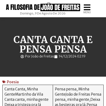
MENU
Domingo, 9 De Agosto De 2026
CANTA CANTA E
PENSA PENSA
Por João de Freitas
14/12/2024 02:19
Poesia
Canta Canta, Minha
Pensa pensa, Minha
GenteMartinho da Vila
GenteJoão de Freitas Pensa
Canta canta, minha gente
pensa, minha gente,Deixa
Deixa a tristeza pra lá
as besteiras pra lá,Pensa