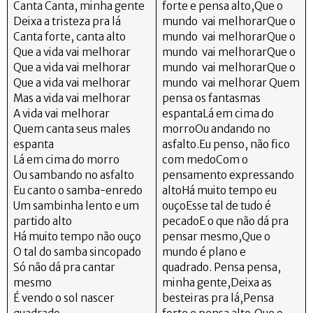
Canta Canta, minha gente
forte e pensa alto,Que o
Deixa a tristeza pra lá
mundo vai melhorarQue o
Canta forte, canta alto
mundo vai melhorarQue o
Que a vida vai melhorar
mundo vai melhorarQue o
Que a vida vai melhorar
mundo vai melhorarQue o
Que a vida vai melhorar
mundo vai melhorar Quem
Mas a vida vai melhorar
pensa os fantasmas
A vida vai melhorar
espantaLá em cima do
Quem canta seus males
morroOu andando no
espanta
asfalto.Eu penso, não fico
Lá em cima do morro
com medoCom o
Ou sambando no asfalto
pensamento expressando
Eu canto o samba-enredo
altoHá muito tempo eu
Um sambinha lento e um
ouçoEsse tal de tudo é
partido alto
pecadoE o que não dá pra
Há muito tempo não ouço
pensar mesmo,Que o
O tal do samba sincopado
mundo é plano e
Só não dá pra cantar
quadrado. Pensa pensa,
mesmo
minha gente,Deixa as
É vendo o sol nascer
besteiras pra lá,Pensa