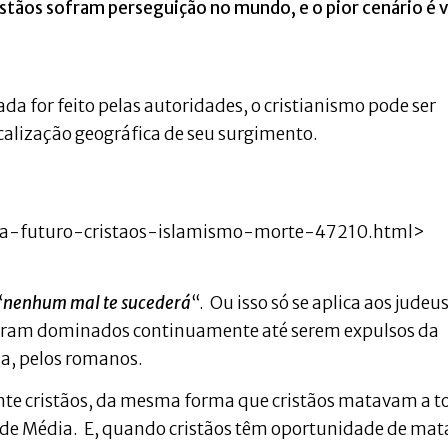
tãos sofram perseguição no mundo, e o pior cenário é v
da for feito pelas autoridades, o cristianismo pode ser
calização geográfica de seu surgimento.
tola-futuro-cristaos-islamismo-morte-47210.html>
“
nenhum mal te sucederá
“. Ou isso só se aplica aos judeu
foram dominados continuamente até serem expulsos da
na, pelos romanos.
 cristãos, da mesma forma que cristãos matavam a t
ade Média. E, quando cristãos têm oportunidade de mat