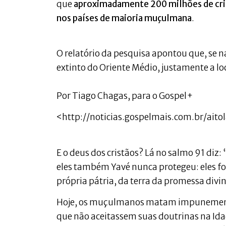
que
aproximadamente 200 milhões de cris
nos países de maioria muçulmana
.
O relatório da pesquisa apontou que, se na
extinto do Oriente Médio, justamente a lo
Por Tiago Chagas, para o Gospel+
<http://noticias.gospelmais.com.br/ai
E o deus dos cristãos? Lá no salmo 91 diz: 
eles também Yavé nunca protegeu: eles 
própria pátria, da terra da promessa divi
Hoje, os muçulmanos matam impunemente
que não aceitassem suas doutrinas na Id