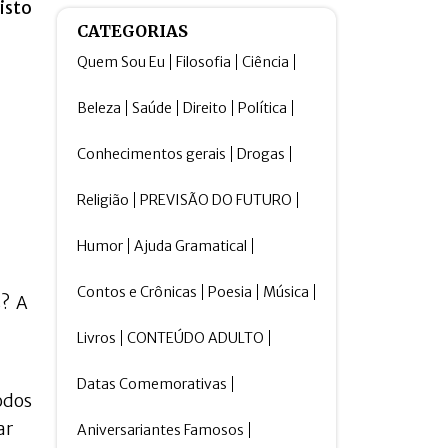
isto
CATEGORIAS
Quem Sou Eu
Filosofia
Ciência
Beleza
Saúde
Direito
Política
Conhecimentos gerais
Drogas
Religião
PREVISÃO DO FUTURO
Humor
Ajuda Gramatical
Contos e Crônicas
Poesia
Música
s? A
Livros
CONTEÚDO ADULTO
Datas Comemorativas
odos
ar
Aniversariantes Famosos