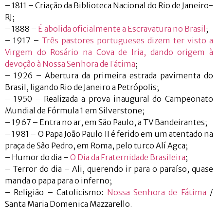
– 1811 – Criação da Biblioteca Nacional do Rio de Janeiro-
RJ;
– 1888 –
É abolida oficialmente a Escravatura no Brasil
;
– 1917 –
Três pastores portugueses dizem ter visto a
Virgem do Rosário na Cova de Iria, dando origem à
devoção à Nossa Senhora de Fátima
;
– 1926 – Abertura da primeira estrada pavimenta do
Brasil, ligando Rio de Janeiro a Petrópolis;
– 1950 – Realizada a prova inaugural do Campeonato
Mundial de Fórmula 1 em Silverstone;
– 1967 – Entra no ar, em São Paulo, a TV Bandeirantes;
– 1981 – O Papa João Paulo II é ferido em um atentado na
praça de São Pedro, em Roma, pelo turco Alí Agca;
– Humor do dia –
O Dia da Fraternidade Brasileira
;
– Terror do dia – Ali, querendo ir para o paraíso, quase
manda o papa para o inferno;
– Religião – Catolicismo:
Nossa Senhora de Fátima
/
Santa Maria Domenica Mazzarello.