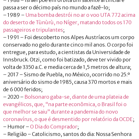
– 1988 – Israel põe em órbita um satélite artificial e
passa a ser o décimo país no mundo a fazê-lo;
– 1989 –
Uma bomba destrói no ar o voo UTA 772 acima
do deserto de Tùnùrù, no Níger, matando todos os 170
passageiros e tripulantes
;
– 1991 – Foi descoberto nos Alpes Austríacos um corpo
conservado no gelo durante cinco mil anos. O corpo foi
entregue, para estudo, a cientistas da Universidade de
Innsbruck. Otzi, como foi batizado, deve ter vivido por
volta de 3350 a.C. e media cerca de 1,5 metros de altura;
– 2017 – Sismo de Puebla, no México, ocorrido no 25.º
aniversário do sismo de 1985, causa 370 mortos e mais
de 6 000 feridos;
– 2020 –
Bolsonaro gaba-se, diante de uma plateia de
evangélicos, que, “na parte econômica, o Brasil foi o
que melhor se saiu” durante a pandemia do novo
coronavírus, o que é desmentido por relatório da OCDE
;
– Humor –
O Dia do Comprador
;
– Religião – Catolicismo, santos do dia: Nossa Senhora