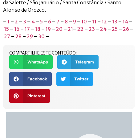
da Salette / São Januário / Santa Constância / Santo
Afonso de Orozco.
–
1
–
2
–
3
–
4
–
5
–
6
–
7
–
8
–
9
–
10
–
11
–
12
–
13
–
14
–
15
–
16
–
17
–
18
–
19
–
20
–
21
–
22
–
23
–
24
–
25
–
26
–
27
–
28
–
29
–
30
–
COMPARTILHE ESTE CONTEÚDO:
WhatsApp
Telegram
Facebook
Twitter
Pinterest