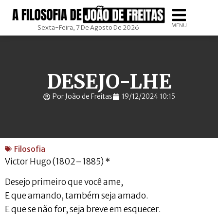
MENU
Sexta-Feira, 7 De Agosto De 2026
DESEJO-LHE
Por João de Freitas
19/12/2024 10:15
Filosofia
Victor Hugo (1802–1885) *
Desejo primeiro que você ame,
E que amando, também seja amado.
E que se não for, seja breve em esquecer.