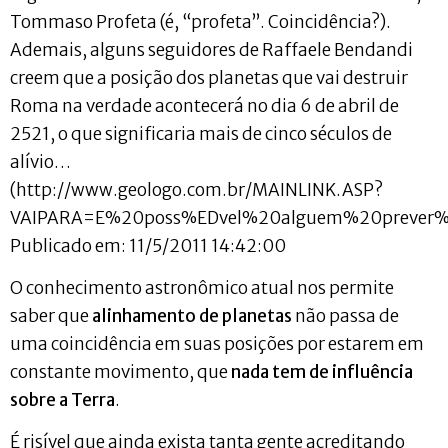
Tommaso Profeta (é, “profeta”. Coincidência?).
Ademais, alguns seguidores de Raffaele Bendandi
creem que a posição dos planetas que vai destruir
Roma na verdade acontecerá no dia 6 de abril de
2521, o que significaria mais de cinco séculos de
alívio…
(http://www.geologo.com.br/MAINLINK.ASP?
VAIPARA=E%20poss%EDvel%20alguem%20prever%
Publicado em: 11/5/2011 14:42:00
O conhecimento astronômico atual nos permite
saber que
alinhamento de planetas
não passa de
uma coincidência em suas posições por estarem em
constante movimento, que
nada tem de influência
sobre a Terra
.
É risível que ainda exista tanta gente acreditando