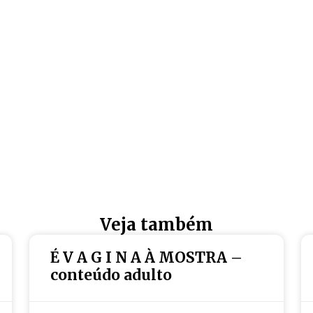
Veja também
É V A G I N A À MOSTRA –
conteúdo adulto