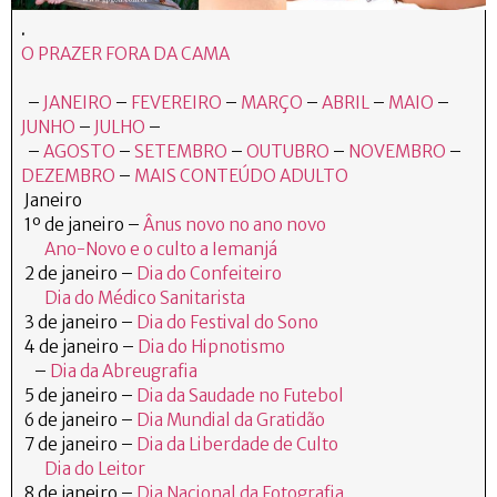
.
O PRAZER FORA DA CAMA
–
JANEIRO
–
FEVEREIRO
–
MARÇO
–
ABRIL
–
MAIO
–
JUNHO
–
JULHO
–
–
AGOSTO
–
SETEMBRO
–
OUTUBRO
–
NOVEMBRO
–
DEZEMBRO
–
MAIS CONTEÚDO ADULTO
Janeiro
1º de janeiro –
Ânus novo no ano novo
Ano-Novo e o culto a Iemanjá
2 de janeiro –
Dia do Confeiteiro
Dia do Médico Sanitarista
3 de janeiro –
Dia do Festival do Sono
4 de janeiro –
Dia do Hipnotismo
–
Dia da Abreugrafia
5 de janeiro –
Dia da Saudade no Futebol
6 de janeiro –
Dia Mundial da Gratidão
7 de janeiro –
Dia da Liberdade de Culto
Dia do Leitor
8 de janeiro –
Dia Nacional da Fotografia