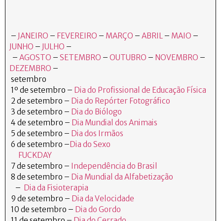
–
JANEIRO
–
FEVEREIRO
–
MARÇO
–
ABRIL
–
MAIO
–
JUNHO
–
JULHO
–
–
AGOSTO
–
SETEMBRO
–
OUTUBRO
–
NOVEMBRO
–
DEZEMBRO
–
setembro
1º de setembro –
Dia do Profissional de Educação Física
2 de setembro –
Dia do Repórter Fotográfico
3 de setembro –
Dia do Biólogo
4 de setembro –
Dia Mundial dos Animais
5 de setembro –
Dia dos Irmãos
6 de setembro –
Dia do Sexo
FUCKDAY
7 de setembro –
Independência do Brasil
8 de setembro –
Dia Mundial da Alfabetização
–
Dia da Fisioterapia
9 de setembro –
Dia da Velocidade
10 de setembro –
Dia do Gordo
11 de setembro –
Dia do Cerrado