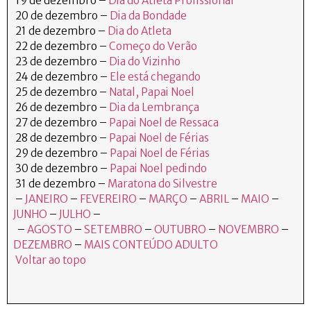
19 de dezembro –
Dia do Atleta Profissional
20 de dezembro –
Dia da Bondade
21 de dezembro –
Dia do Atleta
22 de dezembro –
Começo do Verão
23 de dezembro –
Dia do Vizinho
24 de dezembro –
Ele está chegando
25 de dezembro –
Natal, Papai Noel
26 de dezembro –
Dia da Lembrança
27 de dezembro –
Papai Noel de Ressaca
28 de dezembro –
Papai Noel de Férias
29 de dezembro –
Papai Noel de Férias
30 de dezembro –
Papai Noel pedindo
31 de dezembro –
Maratona do Silvestre
–
JANEIRO
–
FEVEREIRO
–
MARÇO
–
ABRIL
–
MAIO
–
JUNHO
–
JULHO
–
–
AGOSTO
–
SETEMBRO
–
OUTUBRO
–
NOVEMBRO
–
DEZEMBRO
–
MAIS CONTEÚDO ADULTO
Voltar ao topo