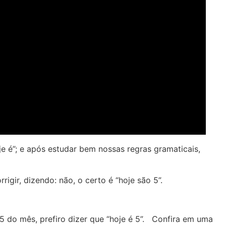
e é”; e após estudar bem nossas regras gramaticais,
igir, dizendo: não, o certo é “hoje são 5”.
 do mês, prefiro dizer que “hoje é 5”. Confira em uma