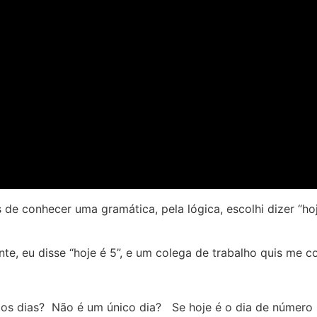
e conhecer uma gramática, pela lógica, escolhi dizer “hoj
 eu disse “hoje é 5”, e um colega de trabalho quis me corr
s dias? Não é um único dia? Se hoje é o dia de número 5