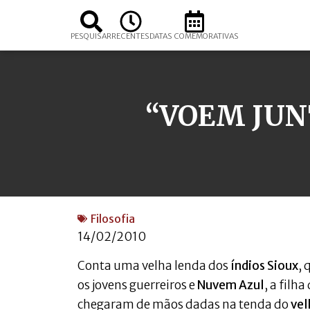
PESQUISAR
RECENTES
DATAS COMEMORATIVAS
“VOEM JU
Filosofia
14/02/2010
Conta uma velha lenda dos
índios Sioux
, 
os jovens guerreiros e
Nuvem Azul
, a filh
chegaram de mãos dadas na tenda do
vel