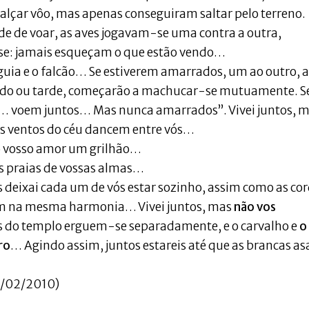
 alçar vôo, mas apenas conseguiram saltar pelo terreno.
de de voar, as aves jogavam-se uma contra a outra,
sse: jamais esqueçam o que estão vendo…
águia e o falcão… Se estiverem amarrados, um ao outro, 
cedo ou tarde, começarão a machucar-se mutuamente. S
e… voem juntos… Mas nunca amarrados”. Vivei juntos, 
os ventos do céu dancem entre vós…
o vosso amor um grilhão…
s praias de vossas almas…
as deixai cada um de vós estar sozinho, assim como as co
bram na mesma harmonia… Vivei juntos, mas
não vos
nas do templo erguem-se separadamente, e o carvalho e
o
ro
… Agindo assim, juntos estareis até que as brancas as
0/02/2010)