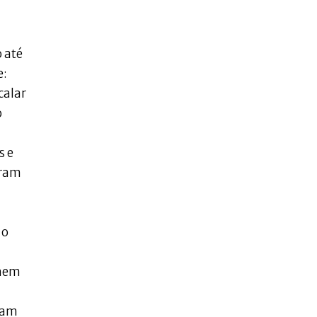
 até
e:
calar
o
s e
iram
 o
nhem
aram