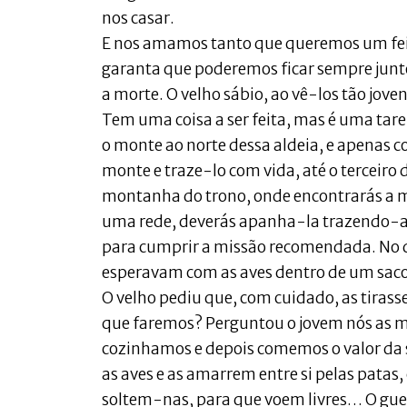
nos casar.
E nos amamos tanto que queremos um feit
garanta que poderemos ficar sempre junt
a morte. O velho sábio, ao vê-los tão jove
Tem uma coisa a ser feita, mas é uma tare
o monte ao norte dessa aldeia, e apenas 
monte e traze-lo com vida, até o terceiro d
montanha do trono, onde encontrarás a m
uma rede, deverás apanha-la trazendo-a 
para cumprir a missão recomendada. No dia
esperavam com as aves dentro de um saco
O velho pediu que, com cuidado, as tiras
que faremos? Perguntou o jovem nós as 
cozinhamos e depois comemos o valor da s
as aves e as amarrem entre si pelas patas
soltem-nas, para que voem livres… O guerr