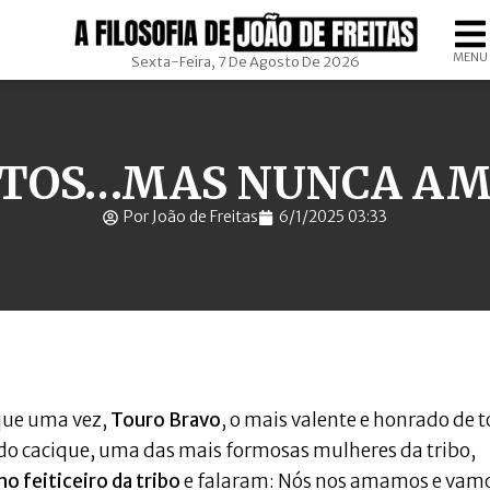
MENU
Sexta-Feira, 7 De Agosto De 2026
NTOS…MAS NUNCA AM
Por João de Freitas
6/1/2025 03:33
que uma vez,
Touro Bravo
, o mais valente e honrado de 
a do cacique, uma das mais formosas mulheres da tribo,
ho feiticeiro da tribo
e falaram: Nós nos amamos e vam