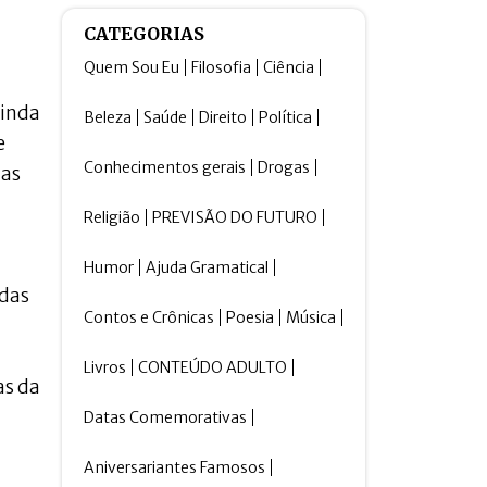
CATEGORIAS
Quem Sou Eu
Filosofia
Ciência
ainda
Beleza
Saúde
Direito
Política
e
Conhecimentos gerais
Drogas
mas
Religião
PREVISÃO DO FUTURO
Humor
Ajuda Gramatical
rdas
Contos e Crônicas
Poesia
Música
Livros
CONTEÚDO ADULTO
as da
Datas Comemorativas
Aniversariantes Famosos