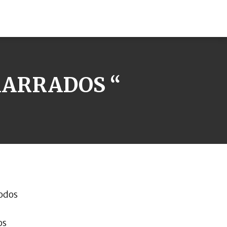
ARRADOS “
todos
os