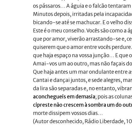
os pássaros… A águia e o falcão tentaram
Minutos depois, irritadas pela incapacida
bicando-se até se machucar. E o velho di
Este é o meu conselho. Vocês são como a 
que por amor, viverão arrastando-se e, 
quiserem que o amor entre vocês perdur
que haja espaço na vossa junção… E que 
Amai-vos um ao outro, mas não façais d
Que haja antes um mar ondulante entre a
Cantai e dançai juntos, e sede alegres, m
da lira são separadas e, no entanto, vi
aconchegueis em demasia
; pois as colu
cipreste não crescem à sombra um do out
morte dissipem vossos dias…
(Autor desconhecido, Rádio Liberdade, 1