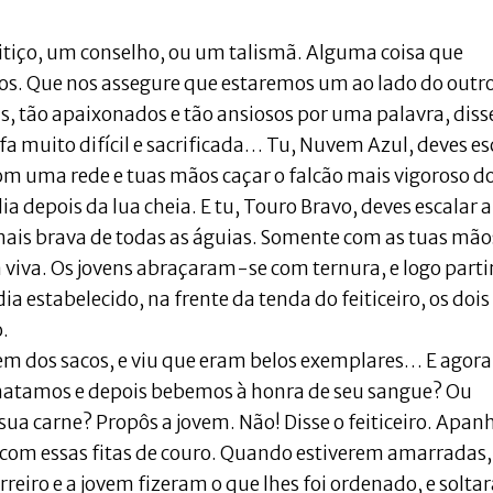
iço, um conselho, ou um talismã. Alguma coisa que
os. Que nos assegure que estaremos um ao lado do outro
ns, tão apaixonados e tão ansiosos por uma palavra, diss
fa muito difícil e sacrificada… Tu, Nuvem Azul, deves es
com uma rede e tuas mãos caçar o falcão mais vigoroso d
ia depois da lua cheia. E tu, Touro Bravo, deves escalar a
ais brava de todas as águias. Somente com as tuas mão
viva. Os jovens abraçaram-se com ternura, e logo part
 estabelecido, na frente da tenda do feiticeiro, os dois
.
sem dos sacos, e viu que eram belos exemplares… E agora
matamos e depois bebemos à honra de seu sangue? Ou
ua carne? Propôs a jovem. Não! Disse o feiticeiro. Apa
, com essas fitas de couro. Quando estiverem amarradas,
eiro e a jovem fizeram o que lhes foi ordenado, e solt