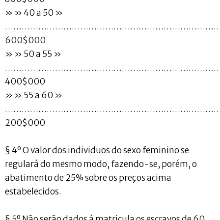
» » 40 a 50 »
…………………………………………………………………
600$000
» » 50 a 55 »
…………………………………………………………………
400$000
» » 55 a 60 »
…………………………………………………………………
200$000
§ 4º O valor dos individuos do sexo feminino se
regulará do mesmo modo, fazendo-se, porém, o
abatimento de 25% sobre os preços acima
estabelecidos.
§ 5º Não serão dados á matricula os escravos de 60