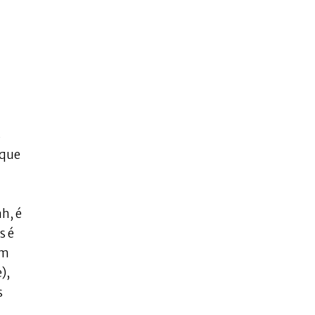
s
 que
h, é
s é
em
),
s