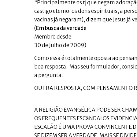
“Principalmente os tj que negam adoração 
castigo eterno, os dons espirituais, a per
vacinas já negaram), dizem que Jesus já v
(
Em busca da verdade
Membro desde:
30 de Julho de 2009)
Como essa é totalmente oposta ao pensam
boa resposta. Mas seu formulador, consi
a pergunta.
OUTRA RESPOSTA, COM PENSAMENTO RE
A RELIGIÃO EVANGÉLICA PODE SER CHA
OS FREQUENTES ESCâNDALOS EVIDENCIA
ESCALÃO É UMA PROVA CONVINCENTE DI
SE DIZEM SER A VERDADE, MAIS SE DIVID