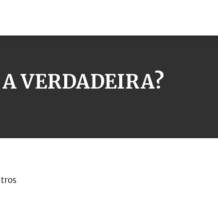
E A VERDADEIRA?
utros