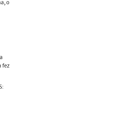
a, o
ma
 fez
S: