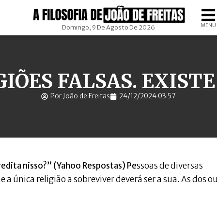
MENU
Domingo, 9 De Agosto De 2026
GIÕES FALSAS. EXIST
Por João de Freitas
24/12/2024 03:57
credita nisso?” (Yahoo Respostas) Pe
ssoas de diversas
a única religião a sobreviver deverá ser a sua. As dos o