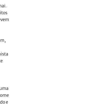
nai.
itos
revem
ém,
nista
te
o uma
 nome
do e