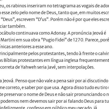
deu, os rabinos inseriram no tetragrama as vogais de ado
esse zelo pelo nome de Deus, tanto que, em muitos escr
m “Deus”, escrevem “D’us”. Porém não é por que eles esc
nciar também.
vocábulo continuava como Adonay. A pronúncia Jeová é
Martini em sua obra “Pugio Fidei” de 1270. Parece, por
nicas anteriores a esse ano.
principalmente pelos protestantes, tendo à frente o calvi
 as Bíblias protestantes em língua inglesa frequentemen
orreta de Yahweh seria Javé, sem interpolações.
 Jeová. Penso que não vale a pena sair por ai discutindo
 correto, e saber por que usa. Agora disso tudo eu tir
te preservar o nome de Deus e não sair pronunciando o
o podemos nem devemos sair por ai falando Deus para tu
e infelizmente, confesso em público meu pecado, já