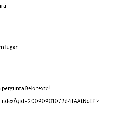
irá
m lugar
 pergunta Belo texto!
on/index?qid=20090901072641AAtNoEP>