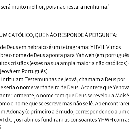
o será muito melhor, pois não restará nenhuma.”
 UM CATÓLICO, QUE NÃO RESPONDE À PERGUNTA:
e de Deus em hebraico é um tetragrama: YHVH. Vimos
obre o nome de Deus aponta para Yahweh (em portuguê
os cristãos (esses na sua ampla maioria não católicos)
 Jeová em Português).
se intitulam Testemunhas de Jeová, chamam a Deus por
se seria o nome verdadeiro de Deus. Acontece que Yehova
nteriormente, o nome com que Deus se revelou a Moisé
 como o nome que se escreve mas não se lê. Ao encontrar
avam Adonay (o primeiro a é mudo, correspondendo a um e
 VI d.C., os rabinos fundiram as consoantes YHWH com a
á.