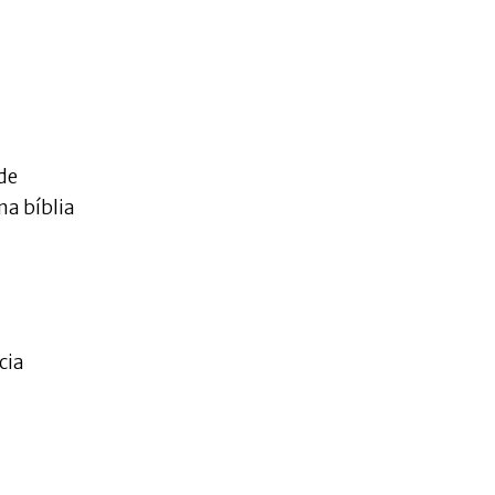
de
na bíblia
cia