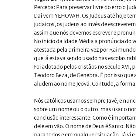
Perceba: Para preservar livre do erro o Ju
Dai vem YEHOVAH. Os Judeus até hoje tem 
judaicos, os judeus ao invés de escrevere
assim que nós devemos escrever e pronu
No início da Idade Média a pronúncia do 
atestada pela primeira vez por Raimundo 
que já estava sendo usado nas escolas rabí
Foi adotado pelos cristãos no século XVI, 
Teodoro Beza, de Genebra. É por isso que
aludem ao nome Jeová. Contudo, a forma c
Nós católicos usamos sempre Javé, e nunca
sobre um nome ou o outro, mas usar o nome
conclusão interessante: Como é importan
dele em vão. O nome de Deus é Santo. Nã
para todos e em qualquer situação. Já vi 