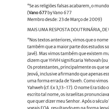
“Se as religiões falsas acabarem, o mund
(
Vano 677
by Vano 677
Membro desde: 23 de Março de 2009)
MAIS UMA RESPOSTA DOUTRINÁRIA, DE
“Nos textos anteriores, vimos que o nom
também que a maior parte dos estudos s
Javé). Mas vimos também que existem muit
dizem que YHVH significaria Yehovah (ou
Os protestantes, principalmente os que 
Jeová, inclusive afirmando que apenas es
uma forma errada de Yaveh. Como vimos a
Yahweh (cf. Ex 3,13-17). O nome Era tido
escrito tal nome, os israelitas pronunci
que quer dizer meu Senhor. Após o século
vogais EOA, resultando em na forma Jeov