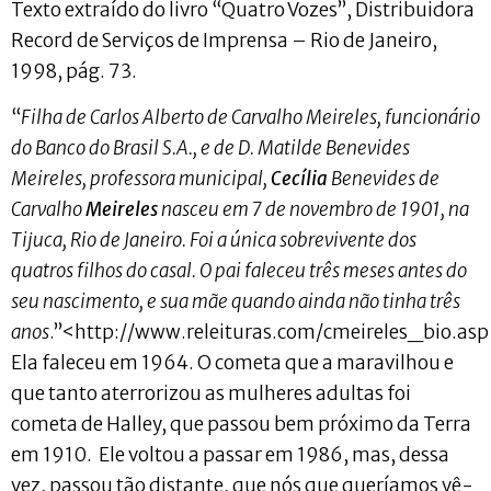
Texto extraído do livro “Quatro Vozes”, Distribuidora
Record de Serviços de Imprensa – Rio de Janeiro,
1998, pág. 73.
“
Filha de Carlos Alberto de Carvalho Meireles, funcionário
do Banco do Brasil S.A., e de D. Matilde Benevides
Meireles, professora municipal,
Cecília
Benevides de
Carvalho
Meireles
nasceu em 7 de novembro de 1901, na
Tijuca, Rio de Janeiro. Foi a única sobrevivente dos
quatros filhos do casal. O pai faleceu três meses antes do
seu nascimento, e sua mãe quando ainda não tinha três
anos
.”<http://www.releituras.com/cmeireles_bio.as
Ela faleceu em 1964. O cometa que a maravilhou e
que tanto aterrorizou as mulheres adultas foi
cometa de Halley, que passou bem próximo da Terra
em 1910. Ele voltou a passar em 1986, mas, dessa
vez, passou tão distante, que nós que queríamos vê-