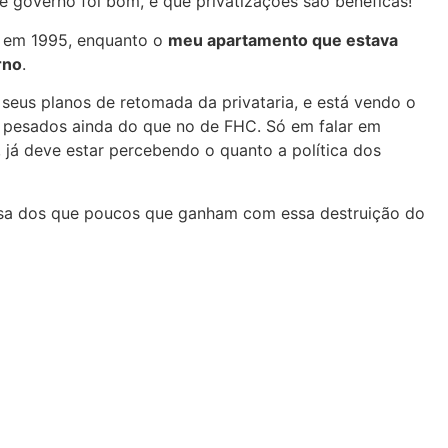
se governo foi bom, e que privatizações são benéficas!
em 1995, enquanto o
meu apartamento que estava
rno
.
eus planos de retomada da privataria, e está vendo o
 pesados ainda do que no de FHC. Só em falar em
, já deve estar percebendo o quanto a política dos
rsa dos que poucos que ganham com essa destruição do