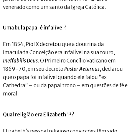
venerado como um santo da Igreja Católica.
Uma bula papal é infalível?
Em 1854, Pio IX decretou que a doutrina da
Imaculada Conceição era infalível na sua touro,
Ineffabilis Deus
. O Primeiro Concílio Vaticano em
1869-70, em seu decreto
Pastor Aeternus
, declarou
que o papa foi infalível quando ele falou “ex
Cathedra” – ou da papal trono – em questões de fé e
moral.
Qual religião era Elizabeth 1ª?
Elizabeth’s pessoal religioso convicções têm sido