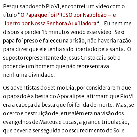
Pesquisando sob Pio VI, encontrei um vídeo com o
título “
O Papa que foi PRESO por Napoleão – e
liberto por Nossa Senhora Auxiliadora
“. Eu nem me
dispus a perder 15 minutos vendo esse vídeo. Se
o
papa foi preso e faleceu na prisão
, não haveria razão
para dizer que ele tenha sido libertado pela santa. O
suposto representante de Jesus Cristo caiu sob o
poder de um homem que não representava
nenhuma divindade.
Os adventistas do Sétimo Dia, por considerarem que
o papado é a besta do Apocalipse, afirmam que Pio VI
era a cabeça da besta que foi ferida de morte. Mas, se
o cerco e destruição de Jerusalém era na visão dos
evangelhos de Mateus e Lucas, a grande tribulação,
que deveria ser seguida do escurecimento do Sol e