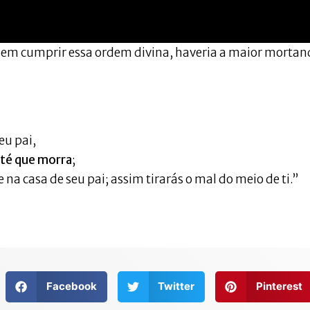
ssem cumprir essa ordem divina, haveria a maior morta
eu pai,
até que morra
;
 na casa de seu pai; assim tirarás o mal do meio de ti.”
Facebook
Twitter
Pinterest