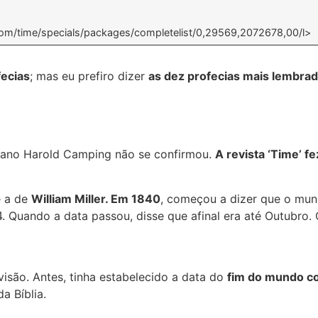
.com/time/specials/packages/completelist/0,29569,2072678,00/l>
fecias
; mas eu prefiro dizer
as dez profecias mais lembra
niano Harold Camping não se confirmou.
A revista ‘Time’ fe
é a de
William Miller. Em 1840
, começou a dizer que o mun
. Quando a data passou, disse que afinal era até Outubro
isão. Antes, tinha estabelecido a data do
fim do mundo c
a Bíblia.