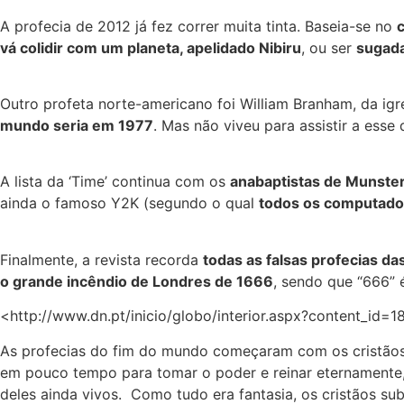
A profecia de 2012 já fez correr muita tinta. Baseia-se no
vá colidir com um planeta, apelidado Nibiru
, ou ser
sugada
Outro profeta norte-americano foi William Branham, da igre
mundo seria em 1977
. Mas não viveu para assistir a esse
A lista da ‘Time’ continua com os
anabaptistas de Munste
ainda o famoso Y2K (segundo o qual
todos os computado
Finalmente, a revista recorda
todas as falsas profecias 
o grande incêndio de Londres de 1666
, sendo que “666” 
<http://www.dn.pt/inicio/globo/interior.aspx?content_id
As profecias do fim do mundo começaram com os cristãos p
em pouco tempo para tomar o poder e reinar eternamente,
deles ainda vivos. Como tudo era fantasia, os cristãos su