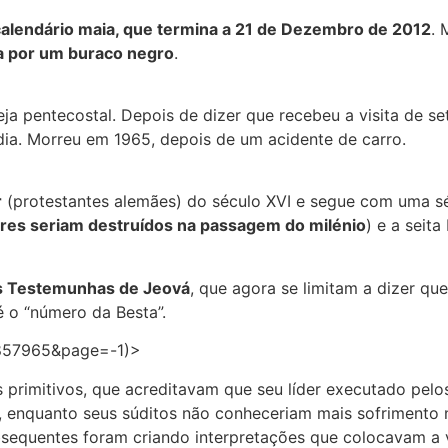
calendário maia, que termina a 21 de Dezembro de 2012
. 
 por um buraco negro
.
ja pentecostal. Depois de dizer que recebeu a visita de se
 dia. Morreu em 1965, depois de um acidente de carro.
r
(protestantes alemães) do século XVI e segue com uma sé
res seriam destruídos na passagem do milénio
) e a seit
das Testemunhas de Jeová
, que agora se limitam a dizer qu
é o “número da Besta”.
=1857965&page=-1)>
rimitivos, que acreditavam que seu líder executado pelos
 enquanto seus súditos não conheceriam mais sofrimento 
bsequentes foram criando interpretações que colocavam a v