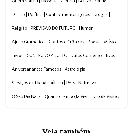
Quem Sou Eu
Filosofia
Ciência
Beleza
Saúde
Direito
Política
Conhecimentos gerais
Drogas
Religião
PREVISÃO DO FUTURO
Humor
Ajuda Gramatical
Contos e Crônicas
Poesia
Música
Livros
CONTEÚDO ADULTO
Datas Comemorativas
Aniversariantes Famosos
Astrologia
Serviços e utilidade pública
Pets
Natureza
O Seu Dia Natal
Quanto Tempo Ja Vivi
Livro de Visitas
Veja também