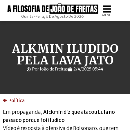
MENU
Quinta-Feira, 6 De Agosto De 2026
ALKMIN ILUDIDO
PELA LAVA JATO
Por João de Freitas
2/4/2025 05:44
Política
Em propaganda,
Alckmin diz que atacou Lula no
passado porque foi iludido
Vídeo é resposta à ofensiva de Bolsonaro, que tem