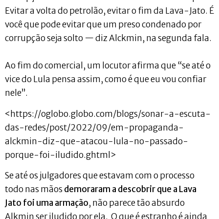
Evitar a volta do petrolão, evitar o fim da Lava-Jato. É
você que pode evitar que um preso condenado por
corrupção seja solto — diz Alckmin, na segunda fala.
Ao fim do comercial, um locutor afirma que “se até o
vice do Lula pensa assim, como é que eu vou confiar
nele”.
<https://oglobo.globo.com/blogs/sonar-a-escuta-
das-redes/post/2022/09/em-propaganda-
alckmin-diz-que-atacou-lula-no-passado-
porque-foi-iludido.ghtml>
Se até os julgadores que estavam com o processo
todo nas mãos
demoraram a descobrir que a Lava
Jato foi uma armação
, não parece tão absurdo
Alkmin ser iludido por ela. O que é estranho é ainda