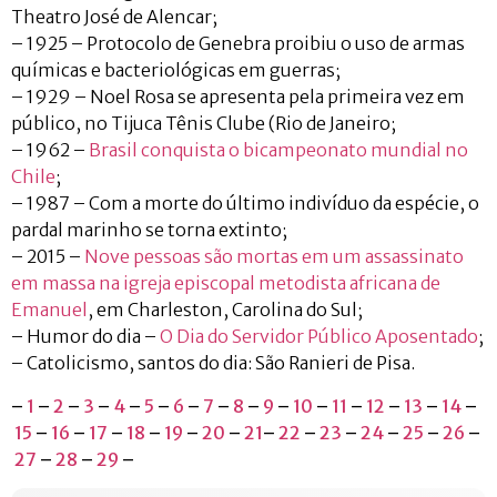
Theatro José de Alencar;
– 1925 – Protocolo de Genebra proibiu o uso de armas
químicas e bacteriológicas em guerras;
– 1929 – Noel Rosa se apresenta pela primeira vez em
público, no Tijuca Tênis Clube (Rio de Janeiro;
– 1962 –
Brasil conquista o bicampeonato mundial no
Chile
;
– 1987 – Com a morte do último indivíduo da espécie, o
pardal marinho se torna extinto;
– 2015 –
Nove pessoas são mortas em um assassinato
em massa na igreja episcopal metodista africana de
Emanuel
, em Charleston, Carolina do Sul;
– Humor do dia –
O Dia do Servidor Público Aposentado
;
– Catolicismo, santos do dia: São Ranieri de Pisa.
–
1
–
2
–
3
–
4
–
5
–
6
–
7
–
8
–
9
–
10
–
11
–
12
–
13
–
14
–
15
–
16
–
17
–
18
–
19
–
20
–
21
–
22
–
23
–
24
–
25
–
26
–
27
–
28
–
29
–