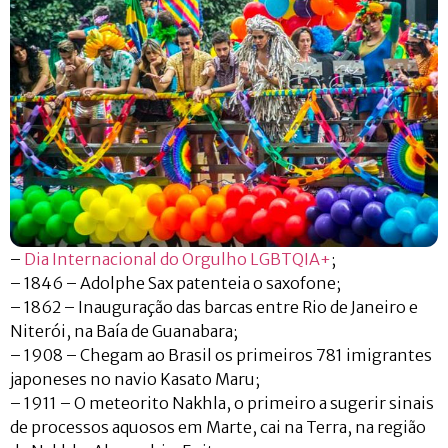
–
Dia Internacional do Orgulho LGBTQIA+
;
– 1846 – Adolphe Sax patenteia o saxofone;
– 1862 – Inauguração das barcas entre Rio de Janeiro e
Niterói, na Baía de Guanabara;
– 1908 – Chegam ao Brasil os primeiros 781 imigrantes
japoneses no navio Kasato Maru;
– 1911 – O meteorito Nakhla, o primeiro a sugerir sinais
de processos aquosos em Marte, cai na Terra, na região