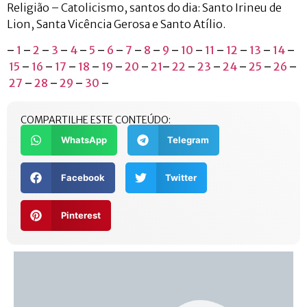
Religião – Catolicismo, santos do dia: Santo Irineu de
Lion, Santa Vicência Gerosa e Santo Atílio.
–
1
–
2
–
3
–
4
–
5
–
6
–
7
–
8
–
9
–
10
–
11
–
12
–
13
–
14
–
15
–
16
–
17
–
18
–
19
–
20
–
21
–
22
–
23
–
24
–
25
–
26
–
27
–
28
–
29
–
30
–
COMPARTILHE ESTE CONTEÚDO:
WhatsApp
Telegram
Facebook
Twitter
Pinterest