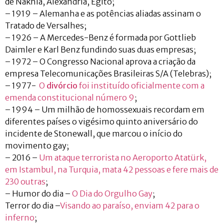
de Nakhla, Alexandria, Egito;
– 1919 – Alemanha e as potências aliadas assinam o
Tratado de Versalhes;
– 1926 – A Mercedes-Benz é formada por Gottlieb
Daimler e Karl Benz fundindo suas duas empresas;
– 1972 – O Congresso Nacional aprova a criação da
empresa Telecomunicações Brasileiras S/A (Telebras);
– 1977-
O
divórcio
foi instituído oficialmente com a
emenda constitucional número 9
;
– 1994 – Um milhão de homossexuais recordam em
diferentes países o vigésimo quinto aniversário do
incidente de Stonewall, que marcou o início do
movimento gay;
– 2016 –
Um ataque terrorista no Aeroporto Atatürk,
em Istambul, na Turquia, mata 42 pessoas e fere mais de
230 outras
;
– Humor do dia –
O Dia do Orgulho Gay
;
Terror do dia –
Visando ao paraíso, enviam 42 para o
inferno
;