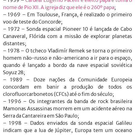
– 1939 –
Cardeal Eugenio Pacelli é eleito papa e toma o
nome de Pio XII. A igreja diz que ele é o 260º papa
;
– 1969 – Em Toulouse, França, é realizado o primeiro
voo de teste do Concorde;
– 1972 – Sonda espacial Pioneer 10 é lançada de Cabo
Canaveral, Flórida com a missão de explorar planetas
distantes;
– 1978 – O tcheco Vladimír Remek se torna o primeiro
homem não-russo e não-americano a ir para o espaço,
quando é lançado a bordo da nave espacial soviética
Soyuz 28;
– 1989 – Doze nações da Comunidade Europeia
concordam em banir a produção de todos os
clorofluorcarbonetos (CFCs) até o fim do século;
– 1996 – Os integrantes da banda de rock brasileira
Mamonas Assassinas morrem em um acidente aéreo na
Serra da Cantareira em São Paulo;
– 1998 – Dados enviados da sonda espacial Galileu
indicam que a lua de Júpiter, Europa tem um oceano