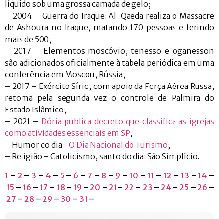
líquido sob uma grossa camada de gelo;
– 2004 – Guerra do Iraque: Al-Qaeda realiza o Massacre
de Ashoura no Iraque, matando 170 pessoas e ferindo
mais de 500;
– 2017 – Elementos moscóvio, tenesso e oganesson
são adicionados oficialmente à tabela periódica em uma
conferência em Moscou, Rússia;
– 2017 – Exército Sírio, com apoio da Força Aérea Russa,
retoma pela segunda vez o controle de Palmira do
Estado Islâmico;
– 2021 –
Dória publica decreto que classifica as igrejas
como atividades essenciais em SP
;
– Humor do dia –
O Dia Nacional do Turismo
;
– Religião – Catolicismo, santo do dia: São Simplício.
1
–
2
–
3
–
4
–
5
–
6
–
7
–
8
–
9
–
10
–
11
–
12
–
13
–
14
–
15
–
16
–
17
–
18
–
19
–
20
–
21
–
22
–
23
–
24
–
25
–
26
–
27
–
28
–
29
–
30
–
31
–