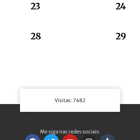
23
24
28
29
Visitas: 7482
Me siga nas redes sociais: