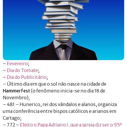
–
Fevereiro
;
–
Dia do Tomate
;
–
Dia do Publicitário
;
– Último dia em que o sol não nasce na cidade de
Hammerfest
(o fenômeno inicia-se no dia 18 de
Novembro);
– 481 – Hunerico, rei dos vândalos e alanos, organiza
uma conferência entre bispos católicos e arianos em
Cartago;
– 772 –
Eleito o Papa Adriano I, que a igreja diz ser o 95º