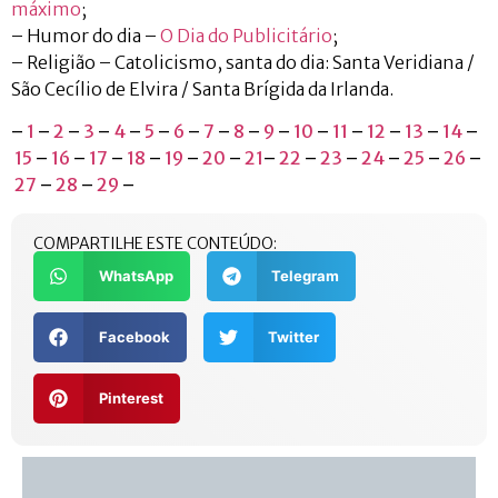
máximo
;
– Humor do dia –
O Dia do Publicitário
;
– Religião – Catolicismo, santa do dia: Santa Veridiana /
São Cecílio de Elvira / Santa Brígida da Irlanda.
–
1
–
2
–
3
–
4
–
5
–
6
–
7
–
8
–
9
–
10
–
11
–
12
–
13
–
14
–
15
–
16
–
17
–
18
–
19
–
20
–
21
–
22
–
23
–
24
–
25
–
26
–
27
–
28
–
29
–
COMPARTILHE ESTE CONTEÚDO:
WhatsApp
Telegram
Facebook
Twitter
Pinterest