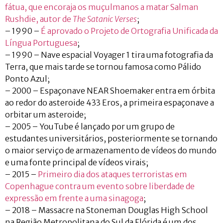
fátua, que encoraja os muçulmanos a matar Salman
Rushdie, autor de
The Satanic Verses
;
– 1990 –
É aprovado o Projeto de Ortografia Unificada da
Língua Portuguesa
;
– 1990 – Nave espacial Voyager 1 tira uma fotografia da
Terra, que mais tarde se tornou famosa como Pálido
Ponto Azul;
– 2000 – Espaçonave NEAR Shoemaker entra em órbita
ao redor do asteroide 433 Eros, a primeira espaçonave a
orbitar um asteroide;
– 2005 – YouTube é lançado por um grupo de
estudantes universitários, posteriormente se tornando
o maior serviço de armazenamento de vídeos do mundo
e uma fonte principal de vídeos virais;
– 2015 –
Primeiro dia dos ataques terroristas em
Copenhague contra um evento sobre liberdade de
expressão em frente a uma sinagoga
;
– 2018 – Massacre na Stoneman Douglas High School
na Região Metropolitana do Sul da Flórida é um dos