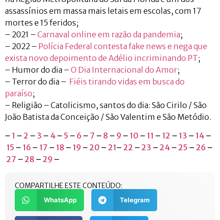
assassínios em massa mais letais em escolas, com 17
mortes e 15 feridos;
– 2021 –
Carnaval online em razão da pandemia
;
– 2022 –
Polícia Federal contesta fake news e nega que
exista novo depoimento de Adélio incriminando PT
;
– Humor do dia –
O Dia Internacional do Amor
;
– Terror do dia –
Fiéis tirando vidas em busca do
paraíso
;
– Religião – Catolicismo, santos do dia: São Cirilo / São
João Batista da Conceição / São Valentim e São Metódio.
–
1
–
2
–
3
–
4
–
5
–
6
–
7
–
8
–
9
–
10
–
11
–
12
–
13
–
14
–
15
–
16
–
17
–
18
–
19
–
20
–
21
–
22
–
23
–
24
–
25
–
26
–
27
–
28
–
29
–
COMPARTILHE ESTE CONTEÚDO:
WhatsApp
Telegram