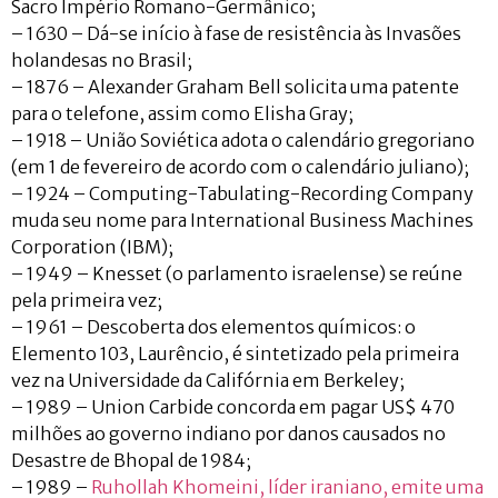
Sacro Império Romano-Germânico;
– 1630 – Dá-se início à fase de resistência às Invasões
holandesas no Brasil;
– 1876 – Alexander Graham Bell solicita uma patente
para o telefone, assim como Elisha Gray;
– 1918 – União Soviética adota o calendário gregoriano
(em 1 de fevereiro de acordo com o calendário juliano);
– 1924 – Computing-Tabulating-Recording Company
muda seu nome para International Business Machines
Corporation (IBM);
– 1949 – Knesset (o parlamento israelense) se reúne
pela primeira vez;
– 1961 – Descoberta dos elementos químicos: o
Elemento 103, Laurêncio, é sintetizado pela primeira
vez na Universidade da Califórnia em Berkeley;
– 1989 – Union Carbide concorda em pagar US$ 470
milhões ao governo indiano por danos causados no
Desastre de Bhopal de 1984;
– 1989 –
Ruhollah Khomeini, líder iraniano, emite uma