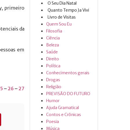
O Seu Dia Natal
y, primeiro
Quanto Tempo Ja Vivi
Livro de Visitas
Quem Sou Eu
tenciais da
Filosofia
Ciência
Beleza
pessoas em
Saúde
Direito
Política
Conhecimentos gerais
Drogas
Religião
5
–
26
–
27
PREVISÃO DO FUTURO
Humor
Ajuda Gramatical
Contos e Crônicas
Poesia
Música