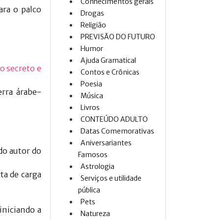
Conhecimentos gerais
ara o palco
Drogas
Religião
PREVISÃO DO FUTURO
Humor
Ajuda Gramatical
o secreto e
Contos e Crônicas
Poesia
rra árabe-
Música
Livros
CONTEÚDO ADULTO
Datas Comemorativas
Aniversariantes
do autor do
Famosos
Astrologia
ta de carga
Serviços e utilidade
pública
Pets
iniciando a
Natureza