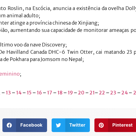
to Roslin, na Escócia, anuncia a existência da ovelha Doll
um animal adulto;
ter atinge a província chinesa de Xinjiang;
spião, aumentando sua capacidade de monitorar ameaças po
ltimo voo da nave Discovery;
 De Havilland Canada DHC-6 Twin Otter, cai matando 23 
va de Pokhara para Jomsom no Nepal;
 Feminino
;
2
–
13
–
14
–
15
–
16
–
17
–
18
–
19
–
20
–
21
–
22
–
23
–
24
–
2
Facebook
Twitter
Pinterest