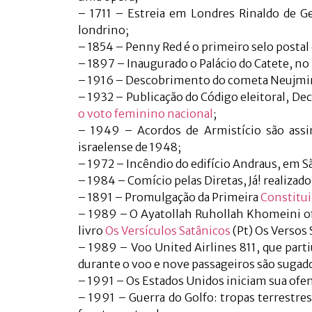
– 1711 – Estreia em Londres Rinaldo de Geo
londrino;
– 1854 – Penny Red é o primeiro selo postal 
– 1897 – Inaugurado o Palácio do Catete, no 
– 1916 – Descobrimento do cometa Neujmin
– 1932 – Publicação do Código eleitoral, Decr
o voto feminino nacional
;
– 1949 – Acordos de Armistício são assi
israelense de 1948;
– 1972 – Incêndio do edifício Andraus, em Sã
– 1984 – Comício pelas Diretas, Já! realiza
– 1891 – Promulgação da Primeira
Constitui
– 1989 – O Ayatollah Ruhollah Khomeini of
livro
Os Versículos Satânicos
(Pt) Os Versos 
– 1989 – Voo United Airlines 811, que part
durante o voo e nove passageiros são sugado
– 1991 – Os Estados Unidos iniciam sua ofens
– 1991 – Guerra do Golfo: tropas terrestres