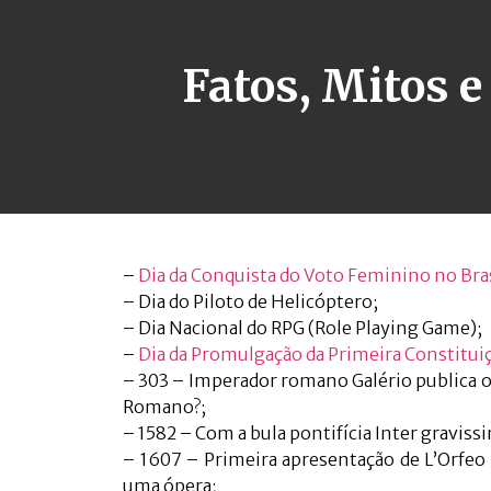
Fatos, Mitos 
–
Dia da Conquista do Voto Feminino no Bra
– Dia do Piloto de Helicóptero;
– Dia Nacional do RPG (Role Playing Game);
–
Dia da Promulgação da Primeira Constitui
– 303 – Imperador romano Galério publica o
Romano?;
– 1582 – Com a bula pontifícia Inter graviss
– 1607 – Primeira apresentação de L’Orfeo
uma ópera;