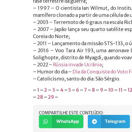
fase terrestre da guerra;
– 1997 – O cientista Ian Wilmut, do Institu
mamífero clonado a partir de uma célula de 
– 2003 – Terremoto de 6 graus na escala Rich
– 2007 – Japão lança seu quarto satélite e
Coreia do Norte;
– 2011 – Lançamento da missão STS-133, o ú
– 2016 – Voo Tara Air 193, uma aeronave
Solighopte, distrito de Myagdi, quando voa
– 2022 –
Rússia invade Ucrânia
;
– Humor do dia –
Dia da Conquista do Voto
– Catolicismo, santo do dia: São Sérgio.
–
1
–
2
–
3
–
4
–
5
–
6
–
7
–
8
–
9
–
10
–
11
–
1
–
28
–
29
–
COMPARTILHE ESTE CONTEÚDO:
WhatsApp
Telegram