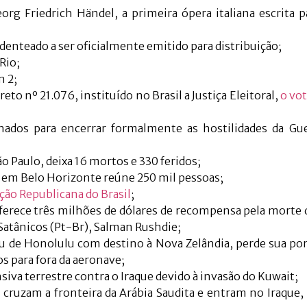
rg Friedrich Händel, a primeira ópera italiana escrita p
denteado a ser oficialmente emitido para distribuição;
Rio;
 2;
eto nº 21.076, instituído no Brasil a Justiça Eleitoral,
o vot
nados para encerrar formalmente as hostilidades da Gue
o Paulo, deixa 16 mortos e 330 feridos;
do em Belo Horizonte reúne 250 mil pessoas;
ção Republicana do Brasil
;
erece três milhões de dólares de recompensa pela morte 
Satânicos (Pt-Br), Salman Rushdie;
iu de Honolulu com destino à Nova Zelândia, perde sua por
s para fora da aeronave;
iva terrestre contra o Iraque devido à invasão do Kuwait;
 cruzam a fronteira da Arábia Saudita e entram no Iraque, 