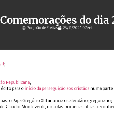
e Comemorações do dia 2
Por João de Freitas
23/11/2024 07:44
sil
;
ção Republicana
;
 édito para o
início da perseguição aos cristãos
numa parte 
imas, o Papa Gregório XIII anuncia o calendário gregoriano;
 de Claudio Monteverdi, uma das primeiras obras reconh