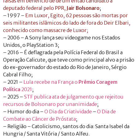
falsas em benefício de de um então candidato a
deputado federal pelo PPR,
Jair Bolsonaro
;
– 1997 –
Em Luxor, Egito, 62 pessoas são mortas por
seis militantes islâmicos do lado de fora do Deir Elbari,
conhecido como massacre de Luxor
;
– 2006 – A Sony lança seu videogame nos Estados
Unidos, o PlayStation 3;
– 2016 – É deflagrada pela Polícia Federal do Brasil a
Operação Calicute, que teve como principal alvo a prisão
do ex-governador do estado do Rio de Janeiro, Sérgio
Cabral Filho;
– 2021 –
Lula recebe na França o
Prêmio Coragem
Política
2021
;
– 2025 –
STF publica ata de julgamento que rejeitou
recursos de Bolsonaro por unanimidade
;
– Humor do dia –
O Dia da Criatividade
–
O Dia de
Combate ao Câncer de Próstata
;
– Religião – Catolicismo, santos do dia: Santa Isabel da
Hungria / Santa Vitória / Santo Alfeu.