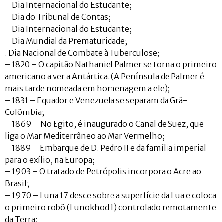
– Dia Internacional do Estudante;
– Dia do Tribunal de Contas;
– Dia Internacional do Estudante;
– Dia Mundial da Prematuridade;
. Dia Nacional de Combate à Tuberculose;
– 1820 – O capitão Nathaniel Palmer se torna o primeiro
americano a ver a Antártica. (A Península de Palmer é
mais tarde nomeada em homenagem a ele);
– 1831 – Equador e Venezuela se separam da Grã-
Colômbia;
– 1869 – No Egito, é inaugurado o Canal de Suez, que
liga o Mar Mediterrâneo ao Mar Vermelho;
– 1889 – Embarque de D. Pedro II e da família imperial
para o exílio, na Europa;
– 1903 – O tratado de Petrópolis incorpora o Acre ao
Brasil;
– 1970 – Luna 17 desce sobre a superfície da Lua e coloca
o primeiro robô (Lunokhod 1) controlado remotamente
da Terra;