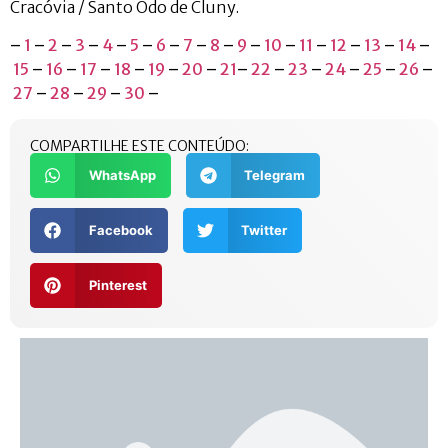
Cracóvia / Santo Odo de Cluny.
–
1
–
2
–
3
–
4
–
5
–
6
–
7
–
8
–
9
–
10
–
11
–
12
–
13
–
14
–
15
–
16
–
17
–
18
–
19
–
20
–
21
–
22
–
23
–
24
–
25
–
26
–
27
–
28
–
29
–
30
–
COMPARTILHE ESTE CONTEÚDO:
WhatsApp
Telegram
Facebook
Twitter
Pinterest