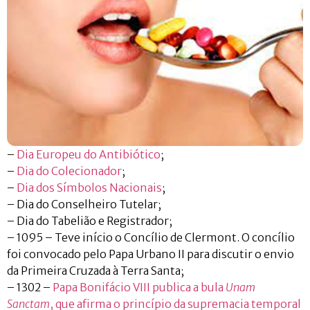
–
Dia Europeu do Antibiótico
;
–
Dia do Colecionador
;
–
Dia dos Símbolos Nacionais
;
– Dia do Conselheiro Tutelar;
– Dia do Tabelião e Registrador;
– 1095 – Teve início o Concílio de Clermont. O concílio
foi convocado pelo Papa Urbano II para discutir o envio
da Primeira Cruzada à Terra Santa;
– 1302 –
Papa Bonifácio VIII publica a bula
Unam
Sanctam
, que afirma o princípio da supremacia temporal