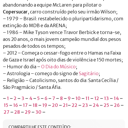
abandonando a equipe McLaren para pilotar o
Copersucar
, carro construído pelo seu irmão Wilson;
– 1979 – Brasil: restabelecido o pluripartidarismo, com
extinção do MDB e da ARENA;
– 1986 – Mike Tyson vence Travor Berbick e torna-se,
aos 20 anos, o mais jovem campeão mundial dos pesos
pesados de todos os tempos;
– 2012 – Começa o cessar-fogo entre o Hamas na Faixa
de Gaza e Israel após oito dias de violência e 150 mortes;
– Humor do dia –
O Dia do Músico
;
– Astrologia – começo do signo de
Sagitário
;
– Religião – Catolicismo, santos do dia: Santa Cecília /
São Pragmácio / Santa Áfia.
–
1
–
2
–
3
–
4
–
5
–
6
–
7
–
8
–
9
–
10
–
11
–
12
–
13
–
14
–
15
–
16
–
17
–
18
–
19
–
20
–
21
–
22
–
23
–
24
–
25
–
26
–
27
–
28
–
29
–
30
–
COMPARTILHE ESTE CONTEÚDO: